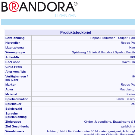
LIZENZEN
Produktsteckbrief
Bezeichnung
Repos Production - Stupor! Harr
Hersteller
Repos Pro
Lizenzthema
Harr
Warengruppe
Spielzeug / Spiele & Puzzles / Spiele / Famili
Artikel-Nr.
RP
EAN Code
5425016
Cirka-Preis
Alter von / bis
Verfügbar von /
9/
bis (Jahr)
Marken
Repos Pro
Autor
Maublanc,
Material
Karto
Spielmotivation
Taktik, Besch
Spieldauer
ca
Spielerzahl
Sprache
Spielanleitung
Zielgruppe
Kinder, Jugendliche, Erwachsene &
Ziel Geschlecht
weiblich, 
Warnhinweis
Achtung! Nicht für Kinder unter 36 Monaten geeignet, Achtung!
verschluckbare Kleinteile. Erstickung