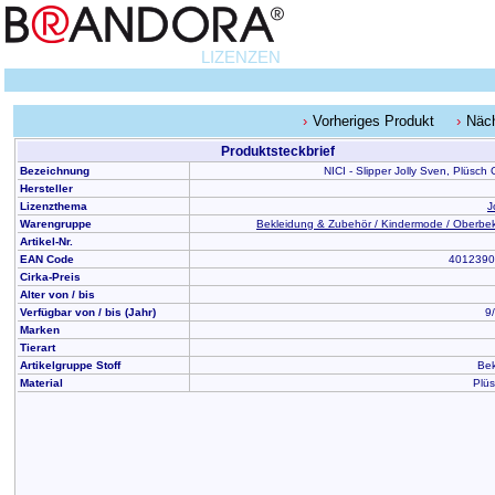
LIZENZEN
Vorheriges Produkt
Näch
Produktsteckbrief
Bezeichnung
NICI - Slipper Jolly Sven, Plüsch
Hersteller
Lizenzthema
J
Warengruppe
Bekleidung & Zubehör / Kindermode / Oberbe
Artikel-Nr.
EAN Code
4012390
Cirka-Preis
Alter von / bis
Verfügbar von / bis (Jahr)
9/
Marken
Tierart
Artikelgruppe Stoff
Bek
Material
Plüs