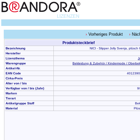
LIZENZEN
Vorheriges Produkt
Näch
Produktsteckbrief
Bezeichnung
NICI - Slipper Jolly Svenja, plüsch
Hersteller
Lizenzthema
J
Warengruppe
Bekleidung & Zubehör / Kindermode / Oberbe
Artikel-Nr.
EAN Code
4012390
Cirka-Preis
Alter von / bis
Verfügbar von / bis (Jahr)
9/
Marken
Tierart
Artikelgruppe Stoff
Bek
Material
Plüs