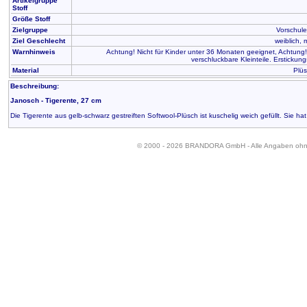
Artikelgruppe
Stoff
Größe Stoff
Zielgruppe
Vorschule
Ziel Geschlecht
weiblich, 
Warnhinweis
Achtung! Nicht für Kinder unter 36 Monaten geeignet, Achtung!
verschluckbare Kleinteile. Erstickung
Material
Plüs
Beschreibung:
Janosch - Tigerente, 27 cm
Die Tigerente aus gelb-schwarz gestreiften Softwool-Plüsch ist kuschelig weich gefüllt. Sie 
© 2000 - 2026 BRANDORA GmbH - Alle Angaben oh