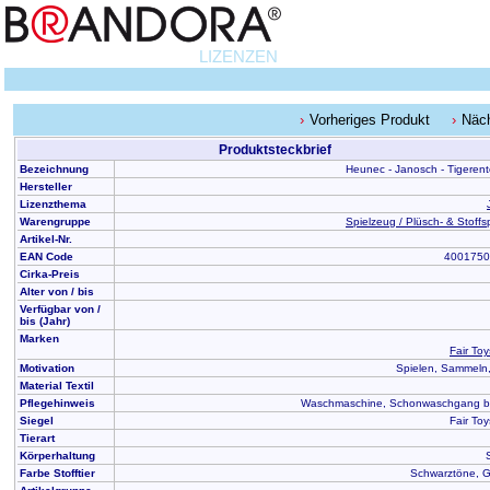
LIZENZEN
Vorheriges Produkt
Näch
Produktsteckbrief
Bezeichnung
Heunec - Janosch - Tigeren
Hersteller
Lizenzthema
Warengruppe
Spielzeug / Plüsch- & Stoffs
Artikel-Nr.
EAN Code
4001750
Cirka-Preis
Alter von / bis
Verfügbar von /
bis (Jahr)
Marken
Fair Toy
Motivation
Spielen, Sammeln
Material Textil
Pflegehinweis
Waschmaschine, Schonwaschgang bi
Siegel
Fair Toy
Tierart
Körperhaltung
Farbe Stofftier
Schwarztöne, G