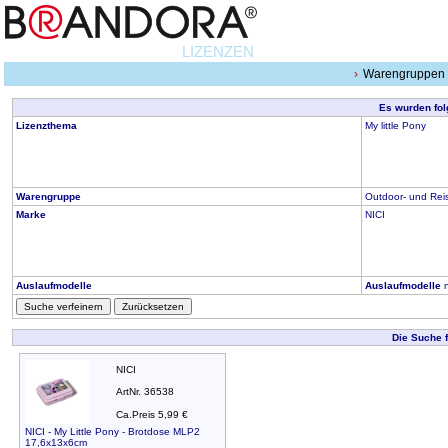
LIZENZEN
Warengruppen
Es wurden fol
Lizenzthema
My little Pony
Warengruppe
Outdoor- und Reis
Marke
NICI
Auslaufmodelle
Auslaufmodelle
n
Suche verfeinern
Zurücksetzen
Die Suche 
NICI
ArtNr. 36538
Ca.Preis 5,99 €
NICI - My Little Pony - Brotdose MLP2
17,6x13x6cm