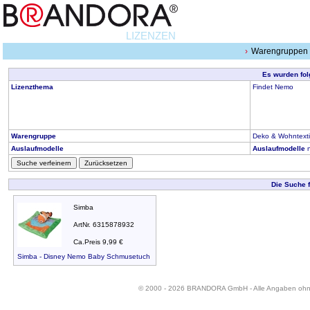
LIZENZEN
Warengruppen
Es wurden fol
Lizenzthema
Findet Nemo
Warengruppe
Deko & Wohntexti
Auslaufmodelle
Auslaufmodelle
n
Suche verfeinern
Zurücksetzen
Die Suche 
Simba
ArtNr. 6315878932
Ca.Preis 9,99 €
Simba - Disney Nemo Baby Schmusetuch
© 2000 - 2026 BRANDORA GmbH - Alle Angaben oh