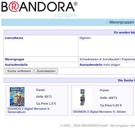
LIZENZEN
Warengruppen
Es wurden fol
Lizenzthema
Digimon
Warengruppe
Schreibwaren & Schulbedarf / Papeterie
Auslaufmodelle
Auslaufmodelle
nicht zeigen
Suche verfeinern
Zurücksetzen
Die Suche 
Panini
Panini
ArtNr. 6671
ArtNr. s6671
Ca.Preis 1,5 €
Ca.Preis 0,45 €
DIGIMON 3 Digital Monsters ®,
DIGIMON 3 Digital Monsters ®, Sticker
Stickeralbum
© 2000 - 2026 BRANDORA GmbH - Alle Angaben oh