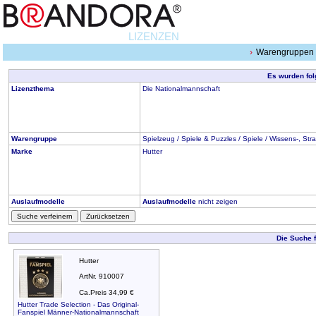
LIZENZEN
Warengruppen
Es wurden fol
Lizenzthema
Die Nationalmannschaft
Warengruppe
Spielzeug / Spiele & Puzzles / Spiele / Wissens-, Str
Marke
Hutter
Auslaufmodelle
Auslaufmodelle
nicht zeigen
Suche verfeinern
Zurücksetzen
Die Suche 
Hutter
ArtNr. 910007
Ca.Preis 34,99 €
Hutter Trade Selection - Das Original-
Fanspiel Männer-Nationalmannschaft