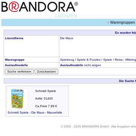
LIZENZEN
Warengruppen
Es wurden fol
Lizenzthema
Die Maus
Warengruppe
Spielzeug / Spiele & Puzzles / Spiele / Reise-, Mitbri
Auslaufmodelle
Auslaufmodelle
nicht zeigen
Suche verfeinern
Zurücksetzen
Die Suche 
Schmidt Spiele
ArtNr. 51405
Ca.Preis 7,99 €
Schmidt Spiele - Die Maus - Mausefalle
© 2000 - 2026 BRANDORA GmbH - Alle Angaben oh