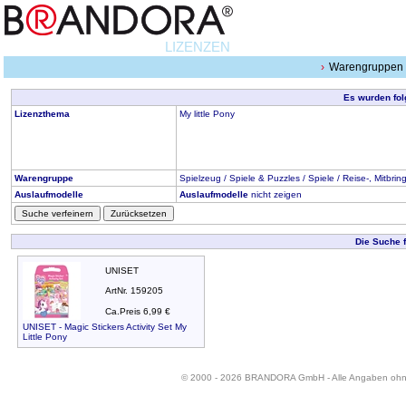
LIZENZEN
Warengruppen
Es wurden fol
Lizenzthema
My little Pony
Warengruppe
Spielzeug / Spiele & Puzzles / Spiele / Reise-, Mitbri
Auslaufmodelle
Auslaufmodelle
nicht zeigen
Suche verfeinern
Zurücksetzen
Die Suche 
UNISET
ArtNr. 159205
Ca.Preis 6,99 €
UNISET - Magic Stickers Activity Set My
Little Pony
© 2000 - 2026 BRANDORA GmbH - Alle Angaben oh