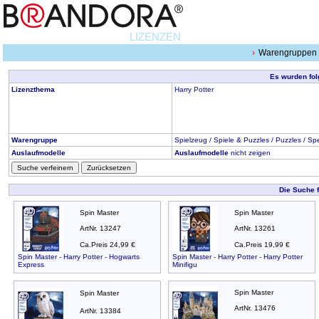
LIZENZEN
Warengruppen
Es wurden fol
Lizenzthema
Harry Potter
Warengruppe
Spielzeug / Spiele & Puzzles / Puzzles / Sp
Auslaufmodelle
Auslaufmodelle
nicht zeigen
Suche verfeinern
Zurücksetzen
Die Suche 
Spin Master
Spin Master
ArtNr. 13247
ArtNr. 13261
Ca.Preis 24,99 €
Ca.Preis 19,99 €
Spin Master - Harry Potter - Hogwarts
Spin Master - Harry Potter - Harry Potter
Express
Minifigu
Spin Master
Spin Master
ArtNr. 13476
ArtNr. 13384