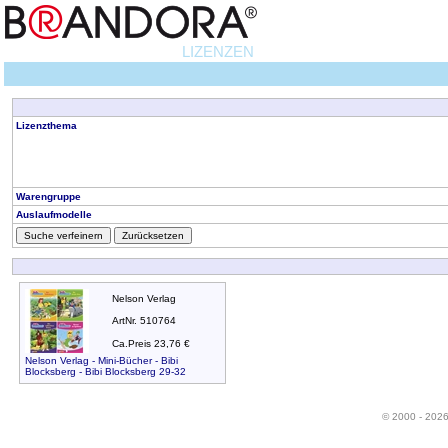
LIZENZEN
Lizenzthema
Warengruppe
Auslaufmodelle
Suche verfeinern
Zurücksetzen
Nelson Verlag
ArtNr. 510764
Ca.Preis 23,76 €
Nelson Verlag - Mini-Bücher - Bibi
Blocksberg - Bibi Blocksberg 29-32
© 2000 - 202