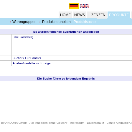
HOME
NEWS
LIZENZEN
PRODUKTE
Warengruppen
Produktneuheiten
Produktsuche
Es wurden folgende Suchkriterien angegeben
Bibi Blocksberg
Bücher / Für Händler
Auslaufmodelle
nicht zeigen
Die Suche führte zu folgendem Ergebnis
6 BRANDORA GmbH - Alle Angaben ohne Gewähr -
impressum
-
Datenschutz
- Letzte Aktualisier