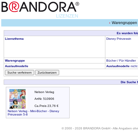
LIZENZEN
Warengruppen
Es wurden fol
Lizenzthema
Disney Prinzessin
Warengruppe
Bücher / Für Händler
Auslaufmodelle
Auslaufmodelle
nicht
Suche verfeinern
Zurücksetzen
Die Suche 
Nelson Verlag
ArtNr. 510906
Ca.Preis 23,76 €
Nelson Verlag - Mini-Bücher - Disney
Prinzessin 5-8
© 2000 - 2026 BRANDORA GmbH - Alle Angaben oh