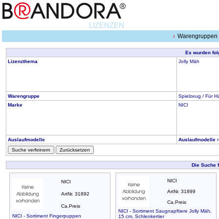
LIZENZEN
Warengruppen
Es wurden fol
Lizenzthema
Jolly Mäh
Warengruppe
Spielzeug / Für H
Marke
NICI
Auslaufmodelle
Auslaufmodelle
n
Suche verfeinern
Zurücksetzen
Die Suche 
NICI
NICI
ArtNr. 31899
ArtNr. 31892
Ca.Preis
Ca.Preis
NICI - Sortiment Saugnapftiere Jolly Mäh,
NICI - Sortiment Fingerpuppen
15 cm, Schlenkertier