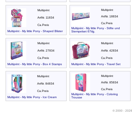
Multiprint
Multiprint
ArtNr. 18834
ArtNr. 11834
Ca.Preis
Ca.Preis
Multiprint - My little Pony - Stifte und
Multiprint - My little Pony - Shaped Blister
Stempelset 67tlg.
Multiprint
Multiprint
ArtNr. 27834
ArtNr. 42834
Ca.Preis
Ca.Preis
Multiprint - My little Pony - Box 4 Stamps
Multiprint - My little Pony - Travel Set
Multiprint
Multiprint
ArtNr. 85834
ArtNr. 84834
Ca.Preis
Ca.Preis
Multiprint - My little Pony - Coloring
Multiprint - My little Pony - Ice Cream
Trousse
© 2000 - 202