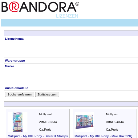
LIZENZEN
Lizenzthema
Warengruppe
Marke
Auslaufmodelle
Suche verfeinern
Zurücksetzen
Multiprint
Multiprint
ArtNr. 03834
ArtNr. 04834
Ca.Preis
Ca.Preis
Multiprint - My little Pony - Blister 3 Stamps
Multiprint - My little Pony - Maxi Box 22tlg.