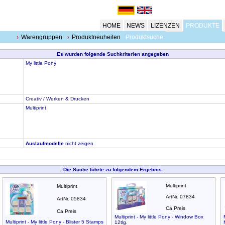
HOME
NEWS
LIZENZEN
PRODUKTE
Warengruppen
Produktneuheiten
Produktsuche
Es wurden folgende Suchkriterien angegeben
My little Pony
Creativ / Werken & Drucken
Multiprint
Auslaufmodelle
nicht zeigen
Die Suche führte zu folgendem Ergebnis
Multiprint
Multiprint
ArtNr. 07834
ArtNr. 05834
Ca.Preis
Ca.Preis
Multiprint - My little Pony - Window Box
Multiprint - My little Pony - Blister 5 Stamps
12tlg.