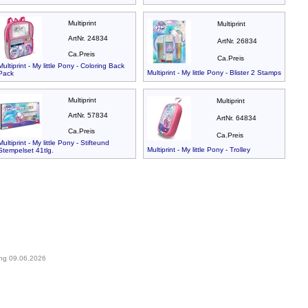
Multiprint
Multiprint
ArtNr. 24834
ArtNr. 26834
Ca.Preis
Ca.Preis
Multiprint - My little Pony - Coloring Back
Multiprint - My little Pony - Blister 2 Stamps
Pack
Multiprint
Multiprint
ArtNr. 57834
ArtNr. 64834
Ca.Preis
Ca.Preis
Multiprint - My little Pony - Stifteund
Multiprint - My little Pony - Trolley
Stempelset 41tlg.
ung 09.06.2026