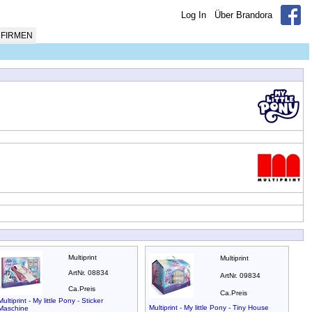
Log In
Über Brandora
FIRMEN
Multiprint
Multiprint
ArtNr. 08834
ArtNr. 09834
Ca.Preis
Ca.Preis
Multiprint - My little Pony - Sticker
Multiprint - My little Pony - Tiny House
Maschine