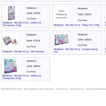
Multiprint
Multiprint
ArtNr. 21834
ArtNr. 22834
Ca.Preis
Ca.Preis
Multiprint - My little Pony - Stifteund
Multiprint - My little Pony - Mega Set 72tlg.
Stempelset 13tlg.
Multiprint
Multiprint
ArtNr. 48834
ArtNr. 47834
Ca.Preis
Ca.Preis
Multiprint - My little Pony - Scrapbooking
Multiprint - My little Pony - Mini Stamps
Set
Multiprint
ArtNr. 86834
Ca.Preis
Multiprint - My little Pony - Stifteund
Stempelset 22tlg.
6 BRANDORA GmbH - Alle Angaben ohne Gewähr -
impressum
-
Datenschutz
- Letzte Aktualisier