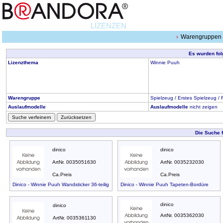
LIZENZEN
Warengruppen
Es wurden fol
Lizenzthema
Winnie Puuh
Warengruppe
Spielzeug / Erstes Spielzeug / F
Auslaufmodelle
Auslaufmodelle
nicht zeigen
Suche verfeinern
Zurücksetzen
Die Suche 
dinico
dinico
ArtNr. 0035051630
ArtNr. 0035232030
Ca.Preis
Ca.Preis
Dinico - Winnie Puuh Wandsticker 36-teilig
Dinico - Winnie Puuh Tapeten-Bordüre
dinico
dinico
ArtNr. 0035362030
ArtNr. 0035361130