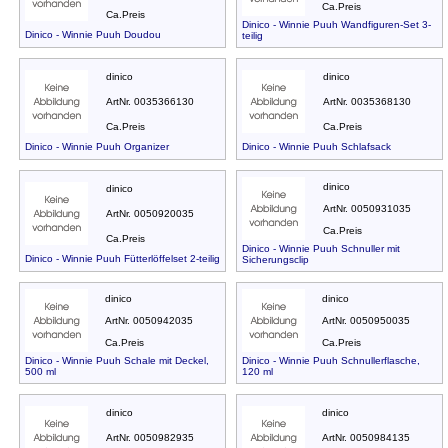
Ca.Preis
Ca.Preis
Dinico - Winnie Puuh Wandfiguren-Set 3-
Dinico - Winnie Puuh Doudou
teilig
dinico
dinico
ArtNr. 0035366130
ArtNr. 0035368130
Ca.Preis
Ca.Preis
Dinico - Winnie Puuh Organizer
Dinico - Winnie Puuh Schlafsack
dinico
dinico
ArtNr. 0050931035
ArtNr. 0050920035
Ca.Preis
Ca.Preis
Dinico - Winnie Puuh Schnuller mit
Dinico - Winnie Puuh Fütterlöffelset 2-teilig
Sicherungsclip
dinico
dinico
ArtNr. 0050942035
ArtNr. 0050950035
Ca.Preis
Ca.Preis
Dinico - Winnie Puuh Schale mit Deckel,
Dinico - Winnie Puuh Schnullerflasche,
500 ml
120 ml
dinico
dinico
ArtNr. 0050982935
ArtNr. 0050984135