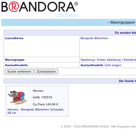
LIZENZEN
Warengruppen
Es wurden fol
Lizenzthema
Benjamin Blümchen
Warengruppe
Spielzeug / Erstes Spielzeug / Kleinkin
Auslaufmodelle
Auslaufmodelle
nicht zeigen
Suche verfeinern
Zurücksetzen
Die Suche 
Heunec
ArtNr. 735576
Ca.Preis 149,99 €
Heunec - Benjamin Blümchen Schaukel,
69 cm
© 2000 - 2026 BRANDORA GmbH - Alle Angaben oh