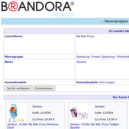
LIZENZEN
Warengruppen
Es wurden fol
Lizenzthema
My little Pony
Warengruppe
Spielzeug / Erstes Spielzeug / Kleinkin
Marke
Jamara
Auslaufmodelle
Auslaufmodelle
nicht zeigen
Suche verfeinern
Zurücksetzen
Die Suche 
Jamara
Jamara
ArtNr. 410098
ArtNr. 410099
Ca.Preis 19,99 €
Ca.Preis 19,99 €
Jamara - Koffer My little Pony Rainbow
Jamara - Koffer My little Pony Twilight
Dash
Sparkle