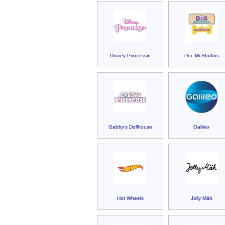
Disney Prinzessin
Doc McStuffins
Gabby‘s Dollhouse
Galileo
Hot Wheels
Jolly Mäh