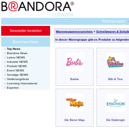
LIZENZEN
Warengruppen
Newsletter bestellen
Warengruppenverzeichnis
>
Schreibwaren & Schulb
In dieser Warengruppe gibt es Produkte zu folgende
Branchen-News
Top News
Brandora News
Lizenz NEWS
Industrie NEWS
Produkt NEWS
Event NEWS
Sonstige NEWS
Stellenangebote
Barbie
Bibi & Tina
Licensing International
Experten
Die Biene Maja
Die Eiskönigin