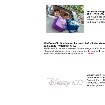
Für mehr Hörsp
11.01.2023 - To
Die neuen Tasche
zahlreiche Liebl
und den "HörSpi
WildBrain CPLG schliesst Partnerschaft mit der Mark
10.01.2023 - WildBrain CPLG
WildBrain CPLG, eine weltweit führende Agentur für Unte
Playmobil als Masterlizenznehmer für die bekannte IP ve
Franchise-Marken von Playmobil der …
mehr
Disney stellt P
09.01.2023 - D
Anlässlich des 
Products, Games 
Wonder gefeiert 