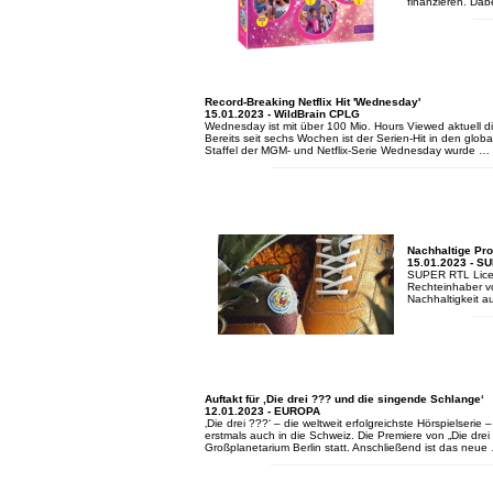
finanzieren. Da
Record-Breaking Netflix Hit 'Wednesday'
15.01.2023 - WildBrain CPLG
Wednesday ist mit über 100 Mio. Hours Viewed aktuell di
Bereits seit sechs Wochen ist der Serien-Hit in den globa
Staffel der MGM- und Netflix-Serie Wednesday wurde …
Nachhaltige Pr
15.01.2023 - S
SUPER RTL Licen
Rechteinhaber v
Nachhaltigkeit a
Auftakt für ‚Die drei ??? und die singende Schlange‘
12.01.2023 - EUROPA
‚Die drei ???‘ – die weltweit erfolgreichste Hörspielseri
erstmals auch in die Schweiz. Die Premiere von „Die dre
Großplanetarium Berlin statt. Anschließend ist das neu