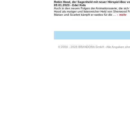
Robin Hood, der Sagenheld mit neuer Hörspiel-Box v
09.01.2023 - Edel Kids
Auch in den neuen Folgen der Animationsserie, die sich 
Hood als mutiger und listenreicher Held von Sherwood Fore
Marian und Scarlett kämpft er rastlos für die …
mehr
© 2000 - 2026 BRANDORA GmbH - Alle Angaben oh