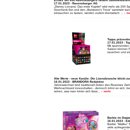
Erstes Set von Ravensburgers neuem Sammelkartensp
17.01.2023 - Ravensburger AG
„Disney Lorcana: Das erste Kapitel“ wird mehr als 200 Sp
Geschenk-Set und den „Illumineer’s Trove“ sammeln kann.
eintauchen zu lassen, werden zudem thematisch …
m
Topps präsentier
17.01.2023 - To
Mit spannenden N
Saison können Fu
tauschen und e
Alte Werte - neue Kanäle: Die Lizenzbranche blickt zu
16.01.2023 - BRANDORA Redaktion
Jahreswechsel sind traditionell Zeiten des Resümee Zieh
Weihnachtszeit innezuhalten - dennoch lohnt es sich, be
sehen, was man hinter sich lässt…
mehr
Barbie im Doppe
16.01.2023 - Ed
Barbie "Malibu" 
viele aufregend