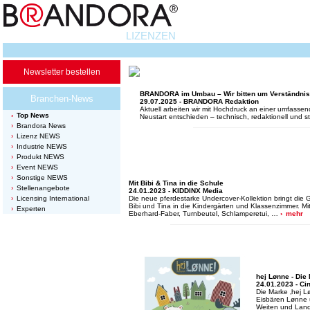
LIZENZEN
Newsletter bestellen
BRANDORA im Umbau – Wir bitten um Verständnis
Branchen-News
29.07.2025 - BRANDORA Redaktion
Aktuell arbeiten wir mit Hochdruck an einer umfass
Top News
Neustart entschieden – technisch, redaktionell und st
Brandora News
Lizenz NEWS
Industrie NEWS
Produkt NEWS
Event NEWS
Sonstige NEWS
Mit Bibi & Tina in die Schule
Stellenangebote
24.01.2023 - KIDDINX Media
Licensing International
Die neue pferdestarke Undercover-Kollektion bringt die
Bibi und Tina in die Kindergärten und Klassenzimmer. Mi
Experten
Eberhard-Faber, Turnbeutel, Schlamperetui, …
mehr
hej Lønne - Die
24.01.2023 - Ci
Die Marke ‚hej Lø
Eisbären Lønne 
Weiten und Land