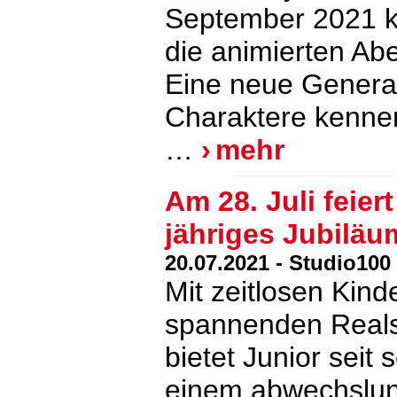
September 2021 kö
die animierten Ab
Eine neue Generat
Charaktere kenne
…
mehr
Am 28. Juli feier
jähriges Jubiläu
20.07.2021 - Studio10
Mit zeitlosen Kind
spannenden Realse
bietet Junior seit
einem abwechslu