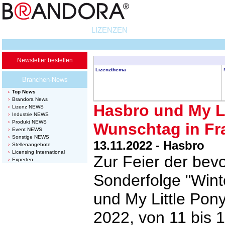
LIZENZEN
Newsletter bestellen
Lizenzthema
Branchen-News
Top News
Brandora News
Hasbro und My Li
Lizenz NEWS
Industrie NEWS
Produkt NEWS
Wunschtag in Fr
Event NEWS
Sonstige NEWS
13.11.2022 - Hasbro
Stellenangebote
Licensing International
Zur Feier der bev
Experten
Sonderfolge "Wint
und My Little Po
2022, von 11 bis 1