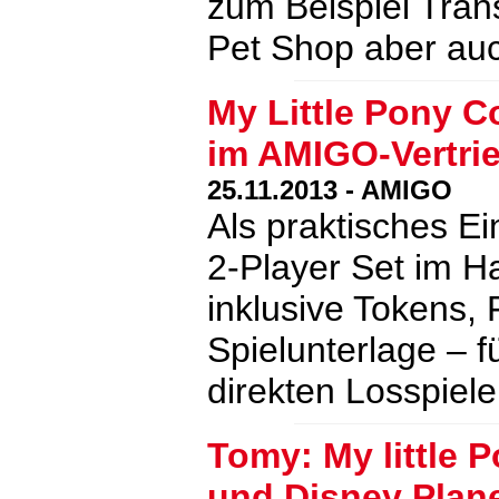
zum Beispiel Trans
Pet Shop aber a
My Little Pony C
im AMIGO-Vertr
25.11.2013 - AMIGO
Als praktisches Ei
2-Player Set im Ha
inklusive Tokens, 
Spielunterlage – f
direkten Losspiel
Tomy: My little 
und Disney Plane