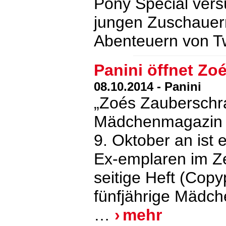
Pony Special vers
jungen Zuschauern
Abenteuern von Tw
Panini öffnet Zo
08.10.2014 - Panini
„Zoés Zauberschra
Mädchenmagazin de
9. Oktober an ist 
Ex-emplaren im Zei
seitige Heft (Copy
fünfjährige Mädch
…
mehr