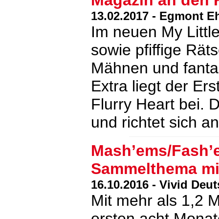
Magazin an den 
13.02.2017 - Egmont E
Im neuen My Littl
sowie pfiffige Räts
Mähnen und fantas
Extra liegt der E
Flurry Heart bei.
und richtet sich 
Mash’ems/Fash’e
Sammelthema mit
16.10.2016 - Vivid Deu
Mit mehr als 1,2 M
ersten acht Monat