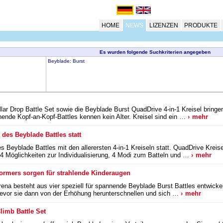
HOME
NEWS
LIZENZEN
PRODUKTE
Es wurden folgende Suchkriterien angegeben
Beyblade: Burst
llar Drop Battle Set sowie die Beyblade Burst QuadDrive 4-in-1 Kreisel bri
ende Kopf-an-Kopf-Battles kennen kein Alter. Kreisel sind ein …
mehr
 des Beyblade Battles statt
 Beyblade Battles mit den allerersten 4-in-1 Kreiseln statt. QuadDrive Kreise
 4 Möglichkeiten zur Individualisierung, 4 Modi zum Batteln und …
mehr
ormers sorgen für strahlende Kinderaugen
na besteht aus vier speziell für spannende Beyblade Burst Battles entwickel
 bevor sie dann von der Erhöhung herunterschnellen und sich …
mehr
limb Battle Set