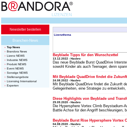
LIZENZEN
Newsletter bestellen
Lizenzthema
Branchen-News
Top News
Brandora News
Beyblade Tipps für den Wunschzettel
Lizenz NEWS
13.12.2022 - Hasbro
Industrie NEWS
Das neue Beyblade Burst QuadDrive Interste
Produkt NEWS
sowohl Kinder als auch Teenager, denn spann
Event NEWS
Sonstige NEWS
Mit Beyblade QuadDrive findet die Zukunft
Stellenangebote
24.08.2022 - Hasbro
Licensing International
Mit Beyblade QuadDrive findet die Zukunft des
Experten
Gelegenheiten, eine Strategie zu entwickeln,
Diese Highlights von Beyblade und Transf
29.09.2020 - Hasbro
Die Hypersphere Vortex Climb Beystadium-Are
Battle Achse für den Angriff beschleunigen,
Beyblade Burst Rise Hypersphere Vortex C
04.08.2020 - Hasbro