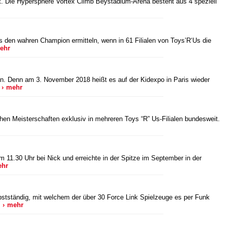
t. Die Hypersphere Vortex Climb Beystadium-Arena besteht aus 4 speziell
 den wahren Champion ermitteln, wenn in 61 Filialen von Toys’R‘Us die
ehr
hen. Denn am 3. November 2018 heißt es auf der Kidexpo in Paris wieder
…
mehr
chen Meisterschaften exklusiv in mehreren Toys “R” Us-Filialen bundesweit.
m 11.30 Uhr bei Nick und erreichte in der Spitze im September in der
hr
bstständig, mit welchem der über 30 Force Link Spielzeuge es per Funk
…
mehr