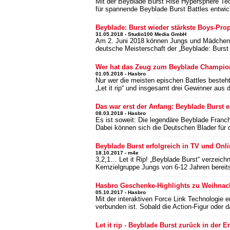
Mit der Beyblade Burst Rise Hypersphere Tec
für spannende Beyblade Burst Battles entwic
Beyblade: Burst wieder stärkste Boys-Pro
31.05.2018 - Studio100 Media GmbH
Am 2. Juni 2018 können Jungs und Mädchen ih
deutsche Meisterschaft der „Beyblade: Burs
Wer hat das Zeug zum Beyblade Champio
01.05.2018 - Hasbro
Nur wer die meisten epischen Battles besteht
„Let it rip“ und insgesamt drei Gewinner au
Das war erst der Anfang: Beyblade Burst 
08.03.2018 - Hasbro
Es ist soweit: Die legendäre Beyblade Franch
Dabei können sich die Deutschen Blader für 
Beyblade Burst erfolgreich in TV und Onl
18.10.2017 - m4e
3,2,1… Let it Rip! „Beyblade Burst“ verzeich
Kernzielgruppe Jungs von 6-12 Jahren bereit
Hasbro Geschenke-Highlights zu Weihnach
05.10.2017 - Hasbro
Mit der interaktiven Force Link Technologie
verbunden ist. Sobald die Action-Figur oder
Let it rip - Beyblade Burst zurück in der E