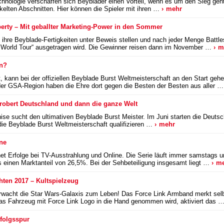
hnologie verschaffen sich Beyblader einen Vorteil, wenn es um den Sieg geh
kelten Abschnitten. Hier können die Spieler mit ihren …
mehr
perty – Mit geballter Marketing-Power in den Sommer
re Beyblade-Fertigkeiten unter Beweis stellen und nach jeder Menge Battles
t World Tour“ ausgetragen wird. Die Gewinner reisen dann im November …
m
n?
, kann bei der offiziellen Beyblade Burst Weltmeisterschaft an den Start ge
s der GSA-Region haben die Ehre dort gegen die Besten der Besten aus aller 
erobert Deutschland und dann die ganze Welt
ise sucht den ultimativen Beyblade Burst Meister. Im Juni starten die Deuts
die Beyblade Burst Weltmeisterschaft qualifizieren …
mehr
ine
net Erfolge bei TV-Ausstrahlung und Online. Die Serie läuft immer samstags u
s einen Marktanteil von 26,5%. Bei der Sehbeteiligung insgesamt liegt …
me
ten 2017 – Kultspielzeug
 erwacht die Star Wars-Galaxis zum Leben! Das Force Link Armband merkt sel
 das Fahrzeug mit Force Link Logo in die Hand genommen wird, aktiviert das 
rfolgsspur