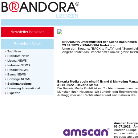
LIZENZEN
Newsletter bestellen
BRANDORA unterstützt bei der Suche nach neuen
Branchen-News
23.01.2023 - BRANDORA Redaktion
Unter den Slogans: "BACK to PLAY" und "Superheld*in 
Top News
Angebot nutzt das Branchenmedium die große Reichwe
Brandora News
Lizenz NEWS
Industrie NEWS
Produkt NEWS
Event NEWS
Sonstige NEWS
Bavaria Media sucht eine(n) Brand & Marketing Manag
Stellenangebote
31.01.2022 - Bavaria Media
Licensing International
Die Bavaria Media GmbH ist ein Tochterunternehmen der
München ihren Hauptsitz. Wir bündeln den Rechtevertri
Experten
Auftraggeber und Rechteinhaber und sind dabei in dre
Amscan Europe i
03.07.2021 - A
Amscan Europe Gm
and decoration p
products are use