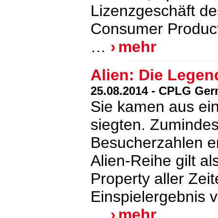
Lizenzgeschäft de
Consumer Product
…
mehr
Alien: Die Legend
25.08.2014 - CPLG Ge
Sie kamen aus ei
siegten. Zumindest
Besucherzahlen en
Alien-Reihe gilt al
Property aller Zei
Einspielergebnis 
…
mehr