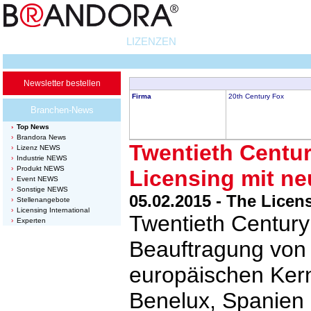
LIZENZEN
Newsletter bestellen
Firma
20th Century Fox
Branchen-News
Top News
Brandora News
Twentieth Centur
Lizenz NEWS
Industrie NEWS
Produkt NEWS
Licensing mit ne
Event NEWS
Sonstige NEWS
05.02.2015 - The Lic
Stellenangebote
Licensing International
Twentieth Century
Experten
Beauftragung von 
europäischen Kern
Benelux, Spanien 