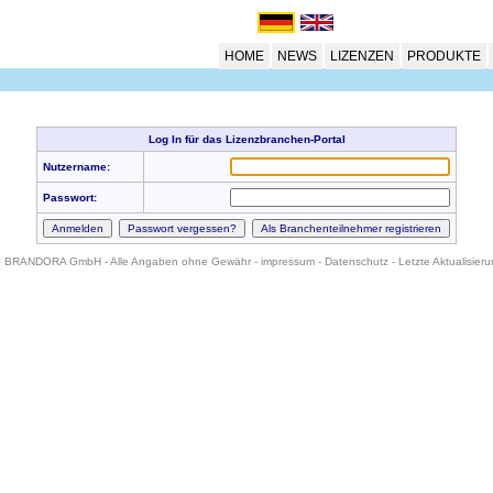
HOME
NEWS
LIZENZEN
PRODUKTE
Log In für das Lizenzbranchen-Portal
Nutzername:
Passwort:
6 BRANDORA GmbH - Alle Angaben ohne Gewähr -
impressum
-
Datenschutz
- Letzte Aktualisier