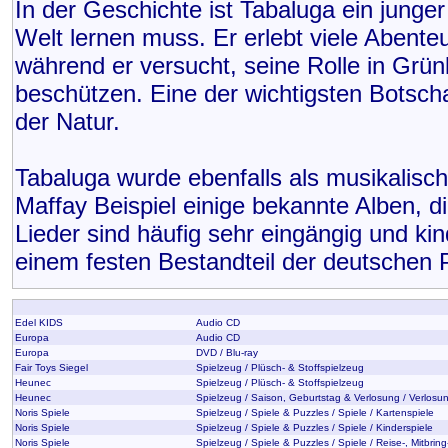
In der Geschichte ist Tabaluga ein junge
Welt lernen muss. Er erlebt viele Abent
während er versucht, seine Rolle in Grü
beschützen. Eine der wichtigsten Botsch
der Natur.
Tabaluga wurde ebenfalls als musikalisch
Maffay Beispiel einige bekannte Alben, d
Lieder sind häufig sehr eingängig und ki
einem festen Bestandteil der deutschen 
Edel KIDS
Audio CD
Europa
Audio CD
Europa
DVD / Blu-ray
Fair Toys Siegel
Spielzeug / Plüsch- & Stoffspielzeug
Heunec
Spielzeug / Plüsch- & Stoffspielzeug
Heunec
Spielzeug / Saison, Geburtstag & Verlosung / Verlosu
Noris Spiele
Spielzeug / Spiele & Puzzles / Spiele / Kartenspiele
Noris Spiele
Spielzeug / Spiele & Puzzles / Spiele / Kinderspiele
Noris Spiele
Spielzeug / Spiele & Puzzles / Spiele / Reise-, Mitbri