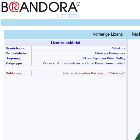
LIZENZEN
Vorherige Lizenz
Näch
Lizenzsteckbrief
Bezeichnung
Tabaluga
Rechteinhaber
Tabaluga Enterprises
Ursprung
Fiktive Figur von Peter Maffay
Zielgruppe
Kinder im Grundschulalter, auch bei Erwachsenen beliebt
Meldungen...
(alle redaktionellen Beiträge zu "Tabaluga")