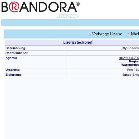
LIZENZEN
Vorherige Lizenz
Näch
Lizenzsteckbrief
Bezeichnung
Fifty Shades
Rechteinhaber
Agentur
BRANDORA N
Region
Warengrupp
Ursprung
Film-/ B
Zielgruppe
Junge Erw