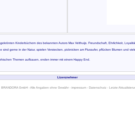
sgekrönten Kinderbüchern des bekannten Autors Max Velthuijs. Freundschaft, Ehrlichkeit, Loyalitä
 sind gerne in der Natur, spielen Verstecken, picknicken am Flussufer, pflücken Blumen und vie
losophischen Themen aufbauen, enden immer mit einem Happy End.
Lizenznehmer
6 BRANDORA GmbH - Alle Angaben ohne Gewähr -
impressum
-
Datenschutz
- Letzte Aktualisier