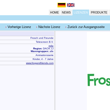
HOME
NEWS
LIZENZEN
PRODUKTE
Vorherige Lizenz
Nächste Lizenz
Zurück zur Ausgangsseite
Frosch und Freunde
Telescreen B.V.
m4e
Region:
DACH, LI
Warengruppen:
alle
Animationsserie
Kinder, 4 - 7 Jahre
www.frogandfriends.com