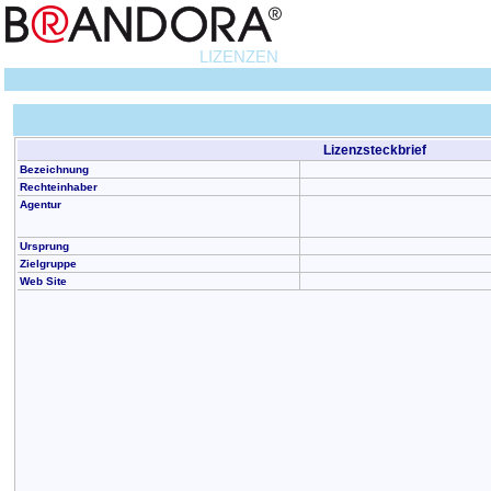
LIZENZEN
Lizenzsteckbrief
Bezeichnung
Rechteinhaber
Agentur
Ursprung
Zielgruppe
Web Site