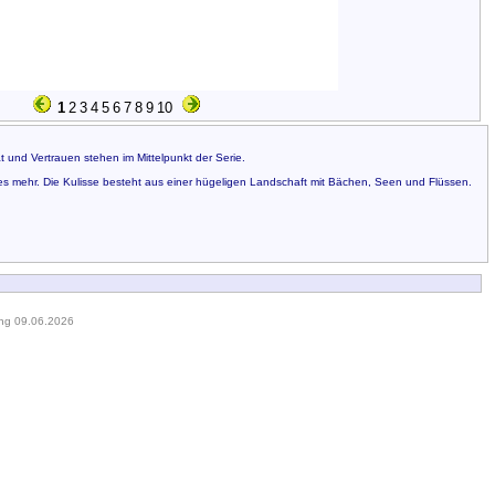
1
2
3
4
5
6
7
8
9
10
t und Vertrauen stehen im Mittelpunkt der Serie.
les mehr. Die Kulisse besteht aus einer hügeligen Landschaft mit Bächen, Seen und Flüssen.
ung 09.06.2026