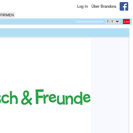
Log In
Über Brandora
FIRMEN
Lizenzthemensuche
Los