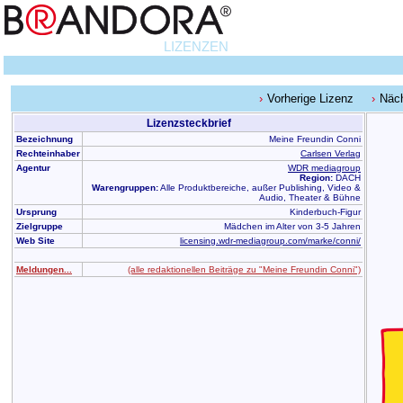
LIZENZEN
Vorherige Lizenz
Näch
Lizenzsteckbrief
Bezeichnung
Meine Freundin Conni
Rechteinhaber
Carlsen Verlag
Agentur
WDR mediagroup
Region:
DACH
Warengruppen:
Alle Produktbereiche, außer Publishing, Video &
Audio, Theater & Bühne
Ursprung
Kinderbuch-Figur
Zielgruppe
Mädchen im Alter von 3-5 Jahren
Web Site
licensing.wdr-mediagroup.com/marke/conni/
Meldungen...
(alle redaktionellen Beiträge zu "Meine Freundin Conni")