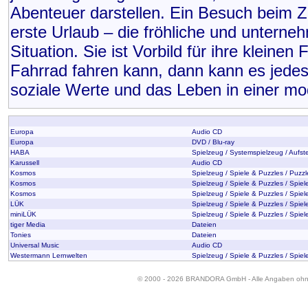
Abenteuer darstellen. Ein Besuch beim Za
erste Urlaub – die fröhliche und unterneh
Situation. Sie ist Vorbild für ihre kleine
Fahrrad fahren kann, dann kann es jedes
soziale Werte und das Leben in einer mo
Europa
Audio CD
Europa
DVD / Blu-ray
HABA
Spielzeug / Systemspielzeug / Aufste
Karussell
Audio CD
Kosmos
Spielzeug / Spiele & Puzzles / Puzzl
Kosmos
Spielzeug / Spiele & Puzzles / Spiel
Kosmos
Spielzeug / Spiele & Puzzles / Spiele
LÜK
Spielzeug / Spiele & Puzzles / Spiele
miniLÜK
Spielzeug / Spiele & Puzzles / Spiele
tiger Media
Dateien
Tonies
Dateien
Universal Music
Audio CD
Westermann Lernwelten
Spielzeug / Spiele & Puzzles / Spiele
© 2000 - 2026 BRANDORA GmbH - Alle Angaben oh