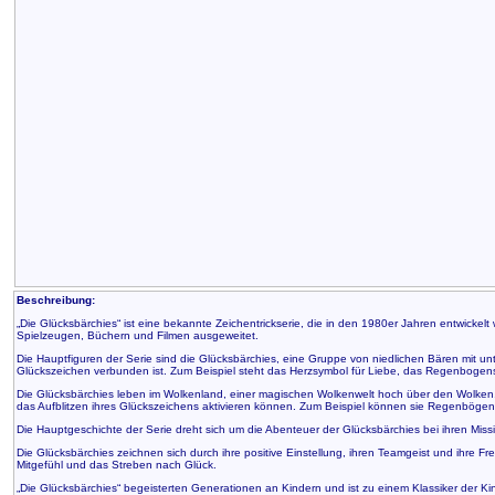
Beschreibung:
„Die Glücksbärchies“ ist eine bekannte Zeichentrickserie, die in den 1980er Jahren entwickel
Spielzeugen, Büchern und Filmen ausgeweitet.
Die Hauptfiguren der Serie sind die Glücksbärchies, eine Gruppe von niedlichen Bären mit un
Glückszeichen verbunden ist. Zum Beispiel steht das Herzsymbol für Liebe, das Regenboge
Die Glücksbärchies leben im Wolkenland, einer magischen Wolkenwelt hoch über den Wolken. 
das Aufblitzen ihres Glückszeichens aktivieren können. Zum Beispiel können sie Regenböge
Die Hauptgeschichte der Serie dreht sich um die Abenteuer der Glücksbärchies bei ihren Mi
Die Glücksbärchies zeichnen sich durch ihre positive Einstellung, ihren Teamgeist und ihre F
Mitgefühl und das Streben nach Glück.
„Die Glücksbärchies“ begeisterten Generationen an Kindern und ist zu einem Klassiker der Ki