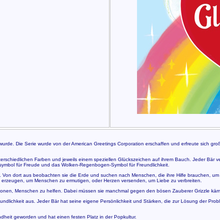
t wurde. Die Serie wurde von der American Greetings Corporation erschaffen und erfreute sich gro
terschiedlichen Farben und jeweils einem speziellen Glückszeichen auf ihrem Bauch. Jeder Bär v
nsymbol für Freude und das Wolken-Regenbogen-Symbol für Freundlichkeit.
Von dort aus beobachten sie die Erde und suchen nach Menschen, die ihre Hilfe brauchen, um meh
n erzeugen, um Menschen zu ermutigen, oder Herzen versenden, um Liebe zu verbreiten.
ssionen, Menschen zu helfen. Dabei müssen sie manchmal gegen den bösen Zauberer Grizzle kämpf
reundlichkeit aus. Jeder Bär hat seine eigene Persönlichkeit und Stärken, die zur Lösung der Prob
ndheit geworden und hat einen festen Platz in der Popkultur.