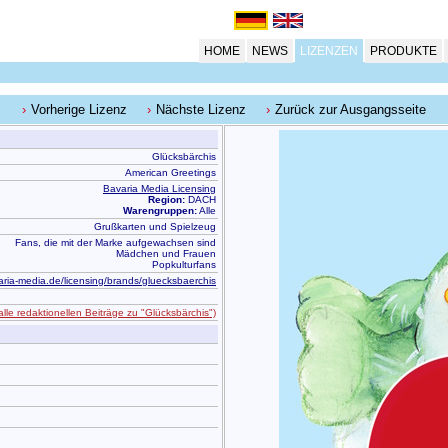
HOME
NEWS
LIZENZEN
PRODUKTE
Vorherige Lizenz
Nächste Lizenz
Zurück zur Ausgangsseite
Glücksbärchis
American Greetings
Bavaria Media Licensing
Region:
DACH
Warengruppen:
Alle
Grußkarten und Spielzeug
Fans, die mit der Marke aufgewachsen sind
Mädchen und Frauen
Popkulturfans
ria-media.de/licensing/brands/gluecksbaerchis
alle redaktionellen Beiträge zu "Glücksbärchis")