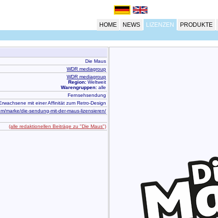
HOME
NEWS
LIZENZEN
PRODUKTE
Die Maus
WDR mediagroup
WDR mediagroup
Region:
Weltweit
Warengruppen:
alle
Fernsehsendung
Erwachsene mit einer Affinität zum Retro-Design
om/marke/die-sendung-mit-der-maus-lizensieren/
(alle redaktionellen Beiträge zu "Die Maus")