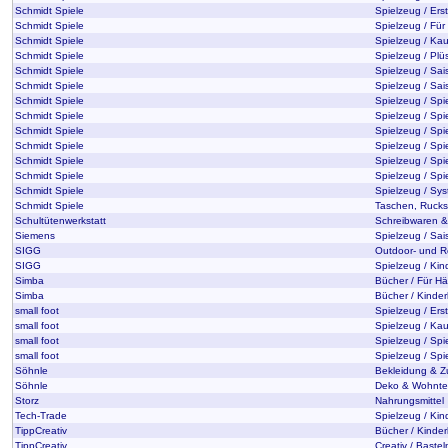
Schmidt Spiele
Spielzeug / Ers
Schmidt Spiele
Spielzeug / Für
Schmidt Spiele
Spielzeug / Kau
Schmidt Spiele
Spielzeug / Plü
Schmidt Spiele
Spielzeug / Sai
Schmidt Spiele
Spielzeug / Sai
Schmidt Spiele
Spielzeug / Spi
Schmidt Spiele
Spielzeug / Spie
Schmidt Spiele
Spielzeug / Spi
Schmidt Spiele
Spielzeug / Spie
Schmidt Spiele
Spielzeug / Spi
Schmidt Spiele
Spielzeug / Spi
Schmidt Spiele
Spielzeug / Sys
Schmidt Spiele
Taschen, Rucks
Schultütenwerkstatt
Schreibwaren &
Siemens
Spielzeug / Sai
SIGG
Outdoor- und Re
SIGG
Spielzeug / Ki
Simba
Bücher / Für Hä
Simba
Bücher / Kinderl
small foot
Spielzeug / Ers
small foot
Spielzeug / Kau
small foot
Spielzeug / Spi
small foot
Spielzeug / Spie
Söhnle
Bekleidung & Z
Söhnle
Deko & Wohntex
Storz
Nahrungsmittel
Tech-Trade
Spielzeug / Ki
TippCreativ
Bücher / Kinderl
TippCreativ
Creativ / Baste