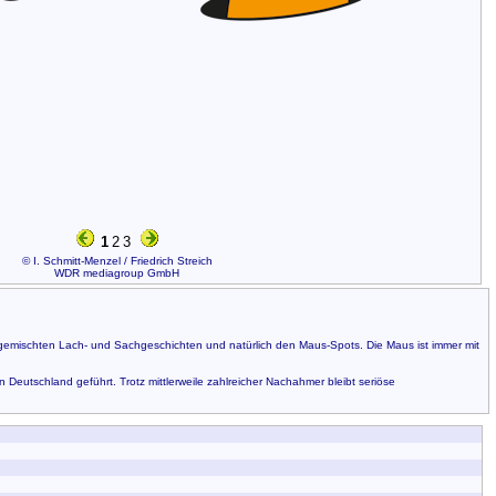
1
2
3
© I. Schmitt-Menzel / Friedrich Streich
WDR mediagroup GmbH
h gemischten Lach- und Sachgeschichten und natürlich den Maus-Spots. Die Maus ist immer mit
eutschland geführt. Trotz mittlerweile zahlreicher Nachahmer bleibt seriöse