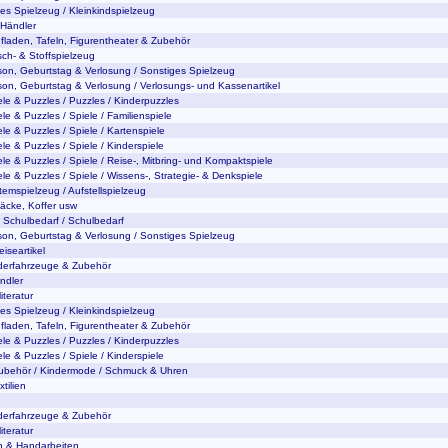
tes Spielzeug / Kleinkindspielzeug
 Händler
fladen, Tafeln, Figurentheater & Zubehör
sch- & Stoffspielzeug
son, Geburtstag & Verlosung / Sonstiges Spielzeug
son, Geburtstag & Verlosung / Verlosungs- und Kassenartikel
ele & Puzzles / Puzzles / Kinderpuzzles
le & Puzzles / Spiele / Familienspiele
ele & Puzzles / Spiele / Kartenspiele
le & Puzzles / Spiele / Kinderspiele
ele & Puzzles / Spiele / Reise-, Mitbring- und Kompaktspiele
ele & Puzzles / Spiele / Wissens-, Strategie- & Denkspiele
temspielzeug / Aufstellspielzeug
äcke, Koffer usw
 Schulbedarf / Schulbedarf
son, Geburtstag & Verlosung / Sonstiges Spielzeug
iseartikel
nderfahrzeuge & Zubehör
ndler
iteratur
tes Spielzeug / Kleinkindspielzeug
fladen, Tafeln, Figurentheater & Zubehör
ele & Puzzles / Puzzles / Kinderpuzzles
le & Puzzles / Spiele / Kinderspiele
ubehör / Kindermode / Schmuck & Uhren
tilien
nderfahrzeuge & Zubehör
iteratur
ln & Handarbeiten