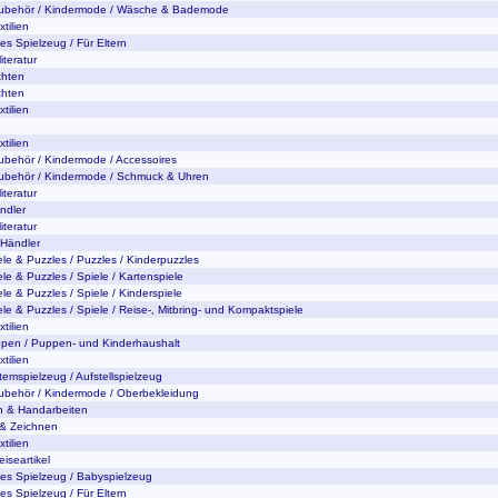
Zubehör / Kindermode / Wäsche & Bademode
tilien
es Spielzeug / Für Eltern
iteratur
hten
hten
tilien
tilien
ubehör / Kindermode / Accessoires
ubehör / Kindermode / Schmuck & Uhren
iteratur
ndler
iteratur
 Händler
ele & Puzzles / Puzzles / Kinderpuzzles
ele & Puzzles / Spiele / Kartenspiele
le & Puzzles / Spiele / Kinderspiele
ele & Puzzles / Spiele / Reise-, Mitbring- und Kompaktspiele
tilien
ppen / Puppen- und Kinderhaushalt
tilien
temspielzeug / Aufstellspielzeug
ubehör / Kindermode / Oberbekleidung
ln & Handarbeiten
 & Zeichnen
tilien
iseartikel
tes Spielzeug / Babyspielzeug
es Spielzeug / Für Eltern