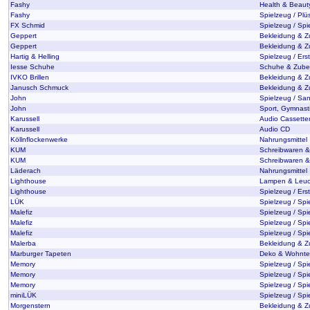
Fashy
Health & Beaut
Fashy
Spielzeug / Plü
FX Schmid
Spielzeug / Spi
Geppert
Bekleidung & Z
Geppert
Bekleidung & Z
Hartig & Helling
Spielzeug / Erst
Iesse Schuhe
Schuhe & Zube
IVKO Brillen
Bekleidung & Z
Janusch Schmuck
Bekleidung & Z
John
Spielzeug / Sa
John
Sport, Gymnastik
Karussell
Audio Cassette
Karussell
Audio CD
Köllnflockenwerke
Nahrungsmittel
KUM
Schreibwaren &
KUM
Schreibwaren &
Läderach
Nahrungsmittel
Lighthouse
Lampen & Leuc
Lighthouse
Spielzeug / Ers
LÜK
Spielzeug / Spie
Malefiz
Spielzeug / Spi
Malefiz
Spielzeug / Spie
Malefiz
Spielzeug / Spi
Malerba
Bekleidung & 
Marburger Tapeten
Deko & Wohntex
Memory
Spielzeug / Spi
Memory
Spielzeug / Spie
Memory
Spielzeug / Spi
miniLÜK
Spielzeug / Spie
Morgenstern
Bekleidung & Z