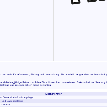
f und steht für Information, Bildung und Unterhaltung. Sie unterhält Jung und Alt mit thematisc
nd die langjährige Präsenz auf den Bildschirmen hat zur maximalen Bekanntheit der Sendung in D
utschland und zu einer echten Ikone geworden.
Lizenznehmer
y / Gesundheit & Körperpflege
d- und Badespielzeug
 Zubehör