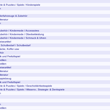
le & Puzzles / Spiele / Kinderspiele
n
nderfahrzeuge & Zubehör
iteratur
n
ubehör / Kindermode / Accessoires
ubehör / Kindermode / Oberbekleidung
ubehör / Kindermode / Schmuck & Uhren
iseartikel
 Schulbedarf / Schulbedarf
äcke, Koffer usw
hör
 und Freiluftspiel
tilien
tilien
iseartikel
iteratur
iteratur
gspielzeug
 und Freiluftspiel
le & Puzzles / Spiele / Geschicklichkeitsspiele
ele & Puzzles / Spiele / Wissens-, Strategie- & Denkspiele
n
n
tilien