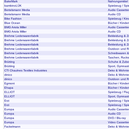
BakeMark
Nahrungsmittel
bambinoLÜK
Spielzeug / Spie
Bertelsmann Media
Audio Cassette
Bertelsmann Media
Audio CD
Bike Fashion
Spielzeug / Ki
Blue Ocean
Bücher / Kinderl
BMG Ariola Miller
Audio Cassette
BMG Ariola Miller
Audio CD
Brehme Lederwarenfabrik
Bekleidung & Z
Brehme Lederwarenfabrik
Bekleidung & Z
Brehme Lederwarenfabrik
Bekleidung & Z
Brehme Lederwarenfabrik
Outdoor- und Re
Brehme Lederwarenfabrik
Schreibwaren &
Brehme Lederwarenfabrik
Taschen, Rucks
Brütting
Schuhe & Zube
Brütting
Sport, Gymnastik
CTI Chaulnes Textiles Industries
Deko & Wohntex
dinico
Deko & Wohntex
dinico
Outdoor- und Re
Egmont
Bücher / Kinderl
Ehapa
Bücher / Kinderl
ELLIOT
Spielzeug / Flu
ELLIOT
Sport, Gymnastik
Erzi
Spielzeug / Spie
Erzi
Spielzeug / Spi
Europa
Audio Cassette
Europa
Audio CD
Europa
DVD / Blu-ray
Europa
Video Cassette
Fackelmann
Deko & Wohntex