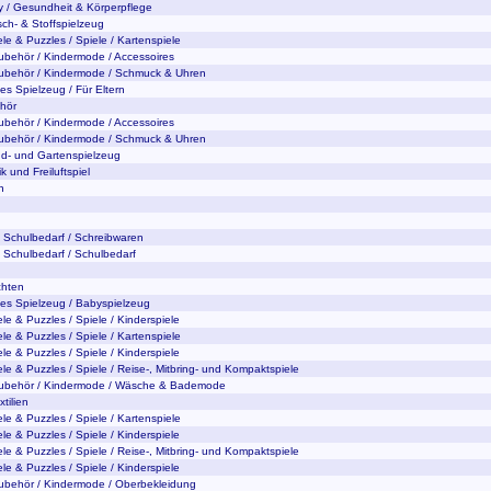
y / Gesundheit & Körperpflege
sch- & Stoffspielzeug
ele & Puzzles / Spiele / Kartenspiele
ubehör / Kindermode / Accessoires
ubehör / Kindermode / Schmuck & Uhren
es Spielzeug / Für Eltern
hör
ubehör / Kindermode / Accessoires
ubehör / Kindermode / Schmuck & Uhren
nd- und Gartenspielzeug
 und Freiluftspiel
n
 Schulbedarf / Schreibwaren
 Schulbedarf / Schulbedarf
hten
tes Spielzeug / Babyspielzeug
le & Puzzles / Spiele / Kinderspiele
ele & Puzzles / Spiele / Kartenspiele
le & Puzzles / Spiele / Kinderspiele
ele & Puzzles / Spiele / Reise-, Mitbring- und Kompaktspiele
Zubehör / Kindermode / Wäsche & Bademode
tilien
ele & Puzzles / Spiele / Kartenspiele
le & Puzzles / Spiele / Kinderspiele
ele & Puzzles / Spiele / Reise-, Mitbring- und Kompaktspiele
le & Puzzles / Spiele / Kinderspiele
ubehör / Kindermode / Oberbekleidung