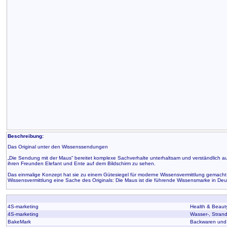
Beschreibung:
Das Original unter den Wissenssendungen
„Die Sendung mit der Maus“ bereitet komplexe Sachverhalte unterhaltsam und verständlich au
ihren Freunden Elefant und Ente auf dem Bildschirm zu sehen.
Das einmalige Konzept hat sie zu einem Gütesiegel für moderne Wissensvermittlung gemacht u
Wissensvermittlung eine Sache des Originals: Die Maus ist die führende Wissensmarke in De
4S-marketing
Health & Beaut
4S-marketing
Wasser-, Stran
BakeMark
Backwaren und