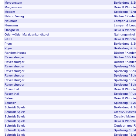
Morgenstern
Bekleidung & 
Morgenstern
Deko & Wohntex
Mottom
Spielzeug / Erst
Nelson Verlag
Bücher / Kinderl
Neuhaus
Lampen & Leuc
Niermann
Lampen & Leuc
Obrigheim
Deko & Wohntex
Odenwälder Marzipankonditorei
Nahrungsmittel
PAIDI
Deko & Wohntex
Prym
Bekleidung & Z
Prym
Bekleidung & Z
Random House
Bücher / Kinderl
Ravensburger
Bücher / Für Hä
Ravensburger
Bücher / Kinderl
Ravensburger
Spielzeug / Für
Ravensburger
Spielzeug / Spi
Ravensburger
Spielzeug / Spi
Ravensburger
Spielzeug / Spie
Ravensburger
Spielzeug / Spi
Rosenthal
Deko & Wohntex
Rosenthal
Spielzeug / Pu
Saleen
Deko & Wohntex
Schleich
Spielzeug / Sys
Schmidt Spiele
Bekleidung & Z
Schmidt Spiele
Creativ / Baste
Schmidt Spiele
Creativ / Malen
Schmidt Spiele
Deko & Wohntex
Schmidt Spiele
Outdoor- und Re
Schmidt Spiele
Spielzeug / Ers
Schmidt Spiele
Spielzeug / Erst