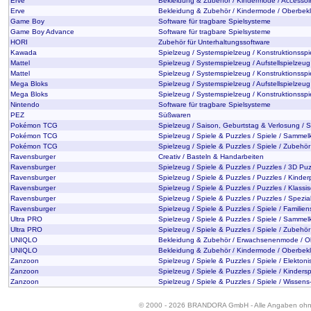
Erve
Bekleidung & Zubehör / Kindermode / Accessoi
Erve
Bekleidung & Zubehör / Kindermode / Oberbek
Game Boy
Software für tragbare Spielsysteme
Game Boy Advance
Software für tragbare Spielsysteme
HORI
Zubehör für Unterhaltungssoftware
Kawada
Spielzeug / Systemspielzeug / Konstruktionssp
Mattel
Spielzeug / Systemspielzeug / Aufstellspielzeug
Mattel
Spielzeug / Systemspielzeug / Konstruktionssp
Mega Bloks
Spielzeug / Systemspielzeug / Aufstellspielzeug
Mega Bloks
Spielzeug / Systemspielzeug / Konstruktionssp
Nintendo
Software für tragbare Spielsysteme
PEZ
Süßwaren
Pokémon TCG
Spielzeug / Saison, Geburtstag & Verlosung / 
Pokémon TCG
Spielzeug / Spiele & Puzzles / Spiele / Sammel
Pokémon TCG
Spielzeug / Spiele & Puzzles / Spiele / Zubehör
Ravensburger
Creativ / Basteln & Handarbeiten
Ravensburger
Spielzeug / Spiele & Puzzles / Puzzles / 3D Pu
Ravensburger
Spielzeug / Spiele & Puzzles / Puzzles / Kinder
Ravensburger
Spielzeug / Spiele & Puzzles / Puzzles / Klassi
Ravensburger
Spielzeug / Spiele & Puzzles / Puzzles / Spezia
Ravensburger
Spielzeug / Spiele & Puzzles / Spiele / Familien
Ultra PRO
Spielzeug / Spiele & Puzzles / Spiele / Sammel
Ultra PRO
Spielzeug / Spiele & Puzzles / Spiele / Zubehör
UNIQLO
Bekleidung & Zubehör / Erwachsenenmode / O
UNIQLO
Bekleidung & Zubehör / Kindermode / Oberbek
Zanzoon
Spielzeug / Spiele & Puzzles / Spiele / Elekton
Zanzoon
Spielzeug / Spiele & Puzzles / Spiele / Kindersp
Zanzoon
Spielzeug / Spiele & Puzzles / Spiele / Wissens
© 2000 - 2026 BRANDORA GmbH - Alle Angaben oh