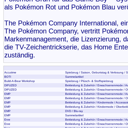
als Pokémon Rot und Pokémon Blau veröf
The Pokémon Company International, ein
The Pokémon Company, vertritt Pokémon 
Markenmanagement, die Lizenzierung, d
die TV-Zeichentrickserie, das Home Ente
zuständig.
Accutime
Spielzeug / Saison, Geburtstag & Verlosung / 
BOTI
Sammelartikel
Build-A-Bear Workshop
Spielzeug / Plüsch- & Stoffspielzeug
DIFUZED
Bekleidung & Zubehör / Erwachsenenmode / Ac
DIFUZED
Bekleidung & Zubehör / Erwachsenenmode / O
EMP
Bekleidung & Zubehör / Erwachsenenmode / Ac
EMP
Bekleidung & Zubehör / Erwachsenenmode / O
EMP
Bekleidung & Zubehör / Kindermode / Accessoi
EMP
Bekleidung & Zubehör / Kindermode / Oberbek
EMP
DVD / Blu-ray
EMP
Sammelartikel
Erve
Bekleidung & Zubehör / Erwachsenenmode / Ac
Erve
Bekleidung & Zubehör / Erwachsenenmode / O