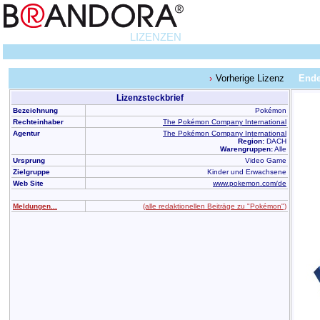
LIZENZEN
Vorherige Lizenz
Ende
Lizenzsteckbrief
Bezeichnung
Pokémon
Rechteinhaber
The Pokémon Company International
Agentur
The Pokémon Company International
Region:
DACH
Warengruppen:
Alle
Ursprung
Video Game
Zielgruppe
Kinder und Erwachsene
Web Site
www.pokemon.com/de
Meldungen...
(alle redaktionellen Beiträge zu "Pokémon")