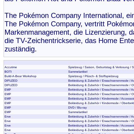
The Pokémon Company International, ein
The Pokémon Company, vertritt Pokémon 
Markenmanagement, die Lizenzierung, d
die TV-Zeichentrickserie, das Home Ente
zuständig.
Accutime
Spielzeug / Saison, Geburtstag & Verlosung / 
BOTI
Sammelartikel
Build-A-Bear Workshop
Spielzeug / Plüsch- & Stoffspielzeug
DIFUZED
Bekleidung & Zubehör / Erwachsenenmode / Ac
DIFUZED
Bekleidung & Zubehör / Erwachsenenmode / O
EMP
Bekleidung & Zubehör / Erwachsenenmode / Ac
EMP
Bekleidung & Zubehör / Erwachsenenmode / O
EMP
Bekleidung & Zubehör / Kindermode / Accessoi
EMP
Bekleidung & Zubehör / Kindermode / Oberbek
EMP
DVD / Blu-ray
EMP
Sammelartikel
Erve
Bekleidung & Zubehör / Erwachsenenmode / Ac
Erve
Bekleidung & Zubehör / Erwachsenenmode / O
Erve
Bekleidung & Zubehör / Kindermode / Accessoi
Erve
Bekleidung & Zubehör / Kindermode / Oberbek