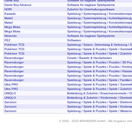
Game Boy
Software für tragbare Spielsysteme
Game Boy Advance
Software für tragbare Spielsysteme
HORI
Zubehör für Unterhaltungssoftware
Kawada
Spielzeug / Systemspielzeug / Konstruktionssp
Mattel
Spielzeug / Systemspielzeug / Aufstellspielzeug
Mattel
Spielzeug / Systemspielzeug / Konstruktionssp
Mega Bloks
Spielzeug / Systemspielzeug / Aufstellspielzeug
Mega Bloks
Spielzeug / Systemspielzeug / Konstruktionssp
Nintendo
Software für tragbare Spielsysteme
PEZ
Süßwaren
Pokémon TCG
Spielzeug / Saison, Geburtstag & Verlosung / 
Pokémon TCG
Spielzeug / Spiele & Puzzles / Spiele / Sammel
Pokémon TCG
Spielzeug / Spiele & Puzzles / Spiele / Zubehör
Ravensburger
Creativ / Basteln & Handarbeiten
Ravensburger
Spielzeug / Spiele & Puzzles / Puzzles / 3D Pu
Ravensburger
Spielzeug / Spiele & Puzzles / Puzzles / Kinder
Ravensburger
Spielzeug / Spiele & Puzzles / Puzzles / Klassi
Ravensburger
Spielzeug / Spiele & Puzzles / Puzzles / Spezia
Ravensburger
Spielzeug / Spiele & Puzzles / Spiele / Familien
Ultra PRO
Spielzeug / Spiele & Puzzles / Spiele / Sammel
Ultra PRO
Spielzeug / Spiele & Puzzles / Spiele / Zubehör
UNIQLO
Bekleidung & Zubehör / Erwachsenenmode / O
UNIQLO
Bekleidung & Zubehör / Kindermode / Oberbek
Zanzoon
Spielzeug / Spiele & Puzzles / Spiele / Elekton
Zanzoon
Spielzeug / Spiele & Puzzles / Spiele / Kindersp
Zanzoon
Spielzeug / Spiele & Puzzles / Spiele / Wissens
© 2000 - 2026 BRANDORA GmbH - Alle Angaben oh