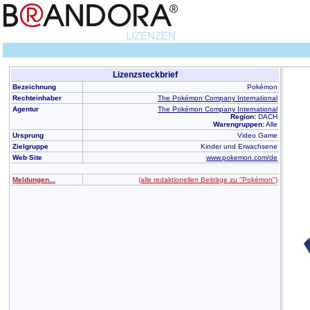
LIZENZEN
Lizenzsteckbrief
Bezeichnung
Pokémon
Rechteinhaber
The Pokémon Company International
Agentur
The Pokémon Company International
Region:
DACH
Warengruppen:
Alle
Ursprung
Video Game
Zielgruppe
Kinder und Erwachsene
Web Site
www.pokemon.com/de
Meldungen...
(alle redaktionellen Beiträge zu "Pokémon")