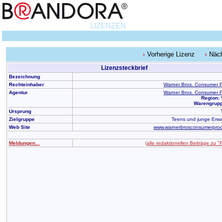
LIZENZEN
Vorherige Lizenz
Näch
Lizenzsteckbrief
Bezeichnung
Rechteinhaber
Warner Bros. Consumer 
Agentur
Warner Bros. Consumer 
Region:
Warengrupp
Ursprung
Zielgruppe
Teens und junge Erw
Web Site
www.warnerbrosconsumerprod
Meldungen...
(alle redaktionellen Beiträge zu "