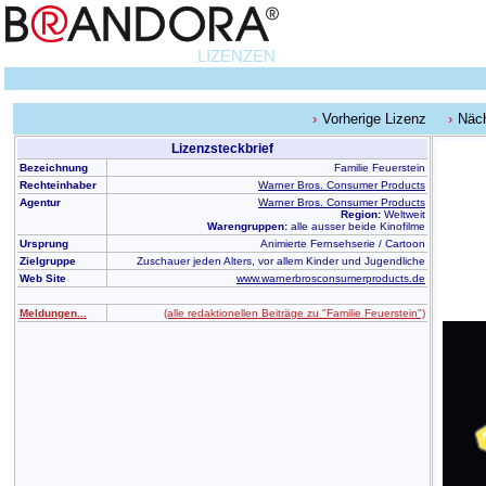
LIZENZEN
Vorherige Lizenz
Näch
Lizenzsteckbrief
Bezeichnung
Familie Feuerstein
Rechteinhaber
Warner Bros. Consumer Products
Agentur
Warner Bros. Consumer Products
Region:
Weltweit
Warengruppen:
alle ausser beide Kinofilme
Ursprung
Animierte Fernsehserie / Cartoon
Zielgruppe
Zuschauer jeden Alters, vor allem Kinder und Jugendliche
Web Site
www.warnerbrosconsumerproducts.de
Meldungen...
(alle redaktionellen Beiträge zu "Familie Feuerstein")