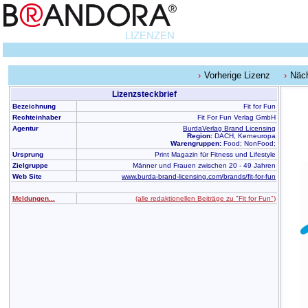
LIZENZEN
Vorherige Lizenz
Näch
Lizenzsteckbrief
Bezeichnung
Fit for Fun
Rechteinhaber
Fit For Fun Verlag GmbH
Agentur
BurdaVerlag Brand Licensing
Region:
DACH, Kerneuropa
Warengruppen:
Food; NonFood;
Ursprung
Print Magazin für Fitness und Lifestyle
Zielgruppe
Männer und Frauen zwischen 20 - 49 Jahren
Web Site
www.burda-brand-licensing.com/brands/fit-for-fun
Meldungen...
(alle redaktionellen Beiträge zu "Fit for Fun")