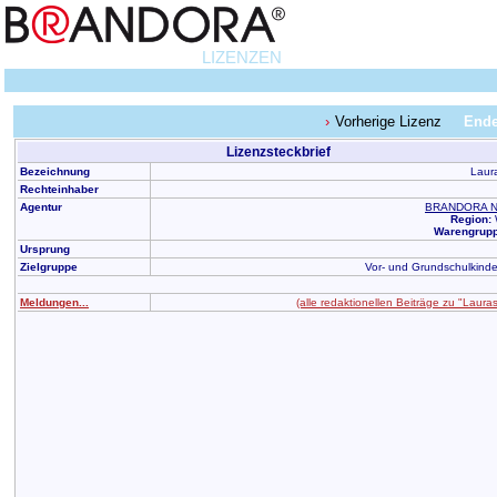
LIZENZEN
Vorherige Lizenz
Ende
Lizenzsteckbrief
Bezeichnung
Laur
Rechteinhaber
Agentur
BRANDORA N
Region:
Warengrupp
Ursprung
Zielgruppe
Vor- und Grundschulkinder
Meldungen...
(alle redaktionellen Beiträge zu "Lauras