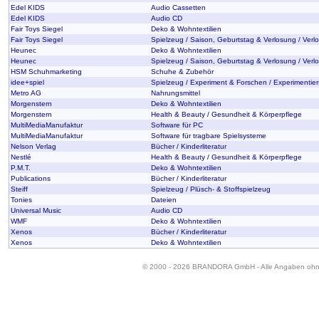
Edel KIDS
Audio Cassetten
Edel KIDS
Audio CD
Fair Toys Siegel
Deko & Wohntextilien
Fair Toys Siegel
Spielzeug / Saison, Geburtstag & Verlosung / Verl
Heunec
Deko & Wohntextilien
Heunec
Spielzeug / Saison, Geburtstag & Verlosung / Verl
HSM Schuhmarketing
Schuhe & Zubehör
idee+spiel
Spielzeug / Experiment & Forschen / Experimentier
Metro AG
Nahrungsmittel
Morgenstern
Deko & Wohntextilien
Morgenstern
Health & Beauty / Gesundheit & Körperpflege
MultiMediaManufaktur
Software für PC
MultiMediaManufaktur
Software für tragbare Spielsysteme
Nelson Verlag
Bücher / Kinderliteratur
Nestlé
Health & Beauty / Gesundheit & Körperpflege
P.M.T.
Deko & Wohntextilien
Publications
Bücher / Kinderliteratur
Steiff
Spielzeug / Plüsch- & Stoffspielzeug
Tonies
Dateien
Universal Music
Audio CD
WMF
Deko & Wohntextilien
Xenos
Bücher / Kinderliteratur
Xenos
Deko & Wohntextilien
© 2000 - 2026 BRANDORA GmbH - Alle Angaben oh