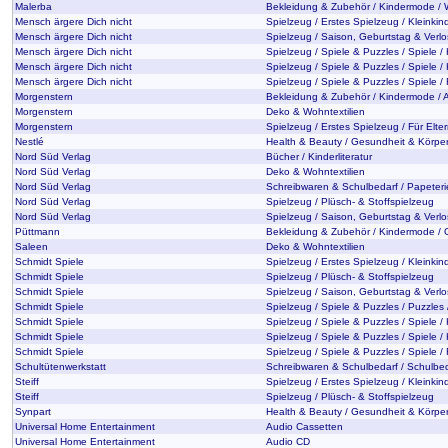
Malerba
Bekleidung & Zubehör / Kindermode 
Mensch ärgere Dich nicht
Spielzeug / Erstes Spielzeug / Kleinkin
Mensch ärgere Dich nicht
Spielzeug / Saison, Geburtstag & Verlo
Mensch ärgere Dich nicht
Spielzeug / Spiele & Puzzles / Spiele /
Mensch ärgere Dich nicht
Spielzeug / Spiele & Puzzles / Spiele /
Mensch ärgere Dich nicht
Spielzeug / Spiele & Puzzles / Spiele /
Morgenstern
Bekleidung & Zubehör / Kindermode / 
Morgenstern
Deko & Wohntextilien
Morgenstern
Spielzeug / Erstes Spielzeug / Für Elte
Nestlé
Health & Beauty / Gesundheit & Körpe
Nord Süd Verlag
Bücher / Kinderliteratur
Nord Süd Verlag
Deko & Wohntextilien
Nord Süd Verlag
Schreibwaren & Schulbedarf / Papeteri
Nord Süd Verlag
Spielzeug / Plüsch- & Stoffspielzeug
Nord Süd Verlag
Spielzeug / Saison, Geburtstag & Verl
Püttmann
Bekleidung & Zubehör / Kindermode / 
Saleen
Deko & Wohntextilien
Schmidt Spiele
Spielzeug / Erstes Spielzeug / Kleinkin
Schmidt Spiele
Spielzeug / Plüsch- & Stoffspielzeug
Schmidt Spiele
Spielzeug / Saison, Geburtstag & Verlo
Schmidt Spiele
Spielzeug / Spiele & Puzzles / Puzzles 
Schmidt Spiele
Spielzeug / Spiele & Puzzles / Spiele /
Schmidt Spiele
Spielzeug / Spiele & Puzzles / Spiele /
Schmidt Spiele
Spielzeug / Spiele & Puzzles / Spiele /
Schultütenwerkstatt
Schreibwaren & Schulbedarf / Schulbe
Steiff
Spielzeug / Erstes Spielzeug / Kleinkin
Steiff
Spielzeug / Plüsch- & Stoffspielzeug
Synpart
Health & Beauty / Gesundheit & Körpe
Universal Home Entertainment
Audio Cassetten
Universal Home Entertainment
Audio CD