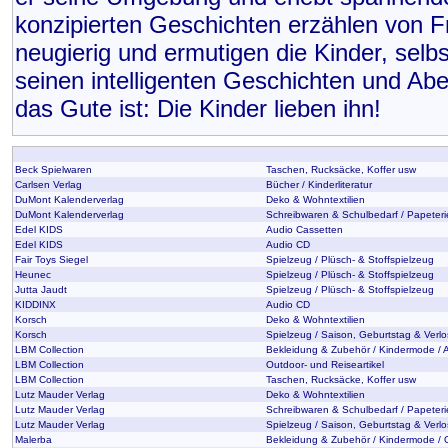
konzipierten Geschichten erzählen von 
neugierig und ermutigen die Kinder, selbs
seinen intelligenten Geschichten und Ab
das Gute ist: Die Kinder lieben ihn!
Beck Spielwaren
Taschen, Rucksäcke, Koffer usw
Carlsen Verlag
Bücher / Kinderliteratur
DuMont Kalenderverlag
Deko & Wohntextilien
DuMont Kalenderverlag
Schreibwaren & Schulbedarf / Papeteri
Edel KIDS
Audio Cassetten
Edel KIDS
Audio CD
Fair Toys Siegel
Spielzeug / Plüsch- & Stoffspielzeug
Heunec
Spielzeug / Plüsch- & Stoffspielzeug
Jutta Jaudt
Spielzeug / Plüsch- & Stoffspielzeug
KIDDINX
Audio CD
Korsch
Deko & Wohntextilien
Korsch
Spielzeug / Saison, Geburtstag & Verl
LBM Collection
Bekleidung & Zubehör / Kindermode / 
LBM Collection
Outdoor- und Reiseartikel
LBM Collection
Taschen, Rucksäcke, Koffer usw
Lutz Mauder Verlag
Deko & Wohntextilien
Lutz Mauder Verlag
Schreibwaren & Schulbedarf / Papeteri
Lutz Mauder Verlag
Spielzeug / Saison, Geburtstag & Verlo
Malerba
Bekleidung & Zubehör / Kindermode / 