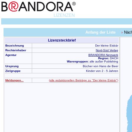
LIZENZEN
Anfang der Liste
Näch
Lizenzsteckbrief
Bezeichnung
Der kleine Eisbär
Rechteinhaber
Nord-Süd Verlag
Agentur
BRANDORA Netzwerk
Region:
DACH
Warengruppen:
alle außer Publishing
Ursprung
Bücher von Hans de Beer
Zielgruppe
Kinder von 2 - 5 Jahren
Meldungen...
(alle redaktionellen Beiträge zu "Der kleine Eisbär")