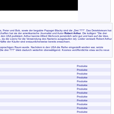
s, Peter und Bob, sowie der begabte Papagei Blacky sind die „Drei ???“. Das Detektivteam hat
affen hat sie der amerikanische Journalist und Autor
Robert Arthur
. Die kultigen "Die drei
 den USA publiziert. Arthur kannte Alfred Hitchcock persönlich sehr gut und kam auf die Idee,
 da die Lizenz für die Verwendung des Namens ausgelaufen ist). Leider verstarb Robert Arthur
Hälfte der Käufer sind erstaunlicherweise bereits erwachsen.
schsprachigen Raum wurde. Nachdem in den USA die Reihe eingestellt worden war, setzte
ie drei ???" blieb dadurch weiterhin überwältigend. Kosmos veröffentlichte etwa sechs neue
Produkte
Produkte
Produkte
Produkte
Produkte
Produkte
Produkte
Produkte
Produkte
Produkte
Produkte
Produkte
Produkte