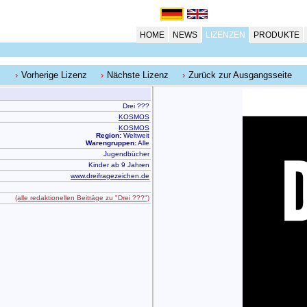
HOME
NEWS
LIZENZEN
PRODUKTE
Vorherige Lizenz
Nächste Lizenz
Zurück zur Ausgangsseite
Drei ???
KOSMOS
KOSMOS
Region:
Weltweit
Warengruppen:
Alle
Jugendbücher
Kinder ab 9 Jahren
www.dreifragezeichen.de
(alle redaktionellen Beiträge zu "Drei ???")