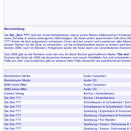
Beschreibung:
Die
Die „Drei ???“
sind ein Junior-Detektivteam, das in einem fiktiven kalifornischen Küste
seine Zentrale in einem verborgenen Wohnwagen. Sie lösen jeden spannenden Fall ohne Ris
???"-Krimis mit dem prägnanten schwarzen Cover sind bei Lesern und Leserinnen aller Alters
dessen Namen für die Serie zu verwenden, um die Aufmerksamkeit darauf zu lenken (seit dem 
bereits 1969, nach 10 Bänden. Fortgesetzt wurde die Serie dann von verschiedenen Autoren. Die
Seit 1968 gibt es die Romane unter der neu für diese Bücher geschaffenen Marke
"Die drei
Kosmos die Serie ab 1993 mit deutschen Autoren und neuen Krimifällen fort und entwickelte 
Fälle pro Jahr, und inzwischen gibt es weitaus mehr Fälle deutscher als amerikanischer Autore
Bertelsmann Media
Audio Cassetten
Bertelsmann Media
Audio CD
BMG Ariola Miller
Audio Cassetten
BMG Ariola Miller
Audio CD
Carlsen Verlag
Bücher / Kinderliteratur
Die Drei ???
Bücher / Kinderliteratur
Die Drei ???
Schreibwaren & Schulbedarf / Sch
Die Drei ???
Schreibwaren & Schulbedarf / Sch
Die Drei ???
Spielzeug / Experiment & Forschen
Die Drei ???
Spielzeug / Experiment & Forsche
Die Drei ???
Spielzeug / Für Händler
Die Drei ???
Spielzeug / Saison, Geburtstag & 
Die Drei ???
Spielzeug / Saison, Geburtstag & 