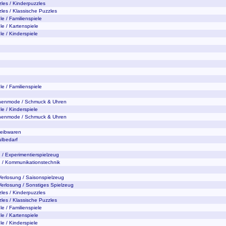
zles / Kinderpuzzles
zles / Klassische Puzzles
le / Familienspiele
le / Kartenspiele
le / Kinderspiele
le / Familienspiele
enenmode / Schmuck & Uhren
le / Kinderspiele
enenmode / Schmuck & Uhren
reibwaren
ulbedarf
 / Experimentierspielzeug
n / Kommunikationstechnik
Verlosung / Saisonspielzeug
Verlosung / Sonstiges Spielzeug
zles / Kinderpuzzles
zles / Klassische Puzzles
le / Familienspiele
le / Kartenspiele
le / Kinderspiele