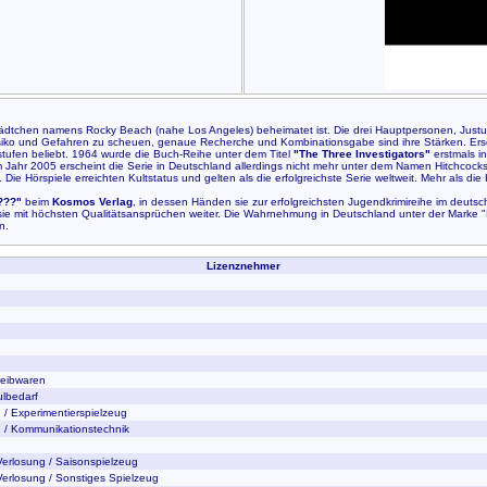
nstädtchen namens Rocky Beach (nahe Los Angeles) beheimatet ist. Die drei Hauptpersonen, Justu
iko und Gefahren zu scheuen, genaue Recherche und Kombinationsgabe sind ihre Stärken. Ersch
stufen beliebt. 1964 wurde die Buch-Reihe unter dem Titel
"The Three Investigators"
erstmals in
Jahr 2005 erscheint die Serie in Deutschland allerdings nicht mehr unter dem Namen Hitchcocks,
 Hörspiele erreichten Kultstatus und gelten als die erfolgreichste Serie weltweit. Mehr als die 
 ???"
beim
Kosmos Verlag
, in dessen Händen sie zur erfolgreichsten Jugendkrimireihe im deut
sie mit höchsten Qualitätsansprüchen weiter. Die Wahrnehmung in Deutschland unter der Marke "D
n.
Lizenznehmer
reibwaren
ulbedarf
 / Experimentierspielzeug
n / Kommunikationstechnik
Verlosung / Saisonspielzeug
Verlosung / Sonstiges Spielzeug