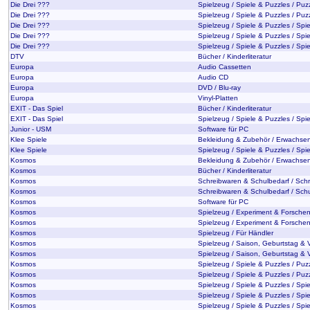
Die Drei ???
Spielzeug / Spiele & Puzzles / Puz
Die Drei ???
Spielzeug / Spiele & Puzzles / Puz
Die Drei ???
Spielzeug / Spiele & Puzzles / Spie
Die Drei ???
Spielzeug / Spiele & Puzzles / Spie
Die Drei ???
Spielzeug / Spiele & Puzzles / Spie
DTV
Bücher / Kinderliteratur
Europa
Audio Cassetten
Europa
Audio CD
Europa
DVD / Blu-ray
Europa
Vinyl-Platten
EXIT - Das Spiel
Bücher / Kinderliteratur
EXIT - Das Spiel
Spielzeug / Spiele & Puzzles / Spie
Junior - USM
Software für PC
Klee Spiele
Bekleidung & Zubehör / Erwachs
Klee Spiele
Spielzeug / Spiele & Puzzles / Spie
Kosmos
Bekleidung & Zubehör / Erwachs
Kosmos
Bücher / Kinderliteratur
Kosmos
Schreibwaren & Schulbedarf / Sch
Kosmos
Schreibwaren & Schulbedarf / Sch
Kosmos
Software für PC
Kosmos
Spielzeug / Experiment & Forschen
Kosmos
Spielzeug / Experiment & Forsche
Kosmos
Spielzeug / Für Händler
Kosmos
Spielzeug / Saison, Geburtstag & 
Kosmos
Spielzeug / Saison, Geburtstag & 
Kosmos
Spielzeug / Spiele & Puzzles / Puz
Kosmos
Spielzeug / Spiele & Puzzles / Puz
Kosmos
Spielzeug / Spiele & Puzzles / Spie
Kosmos
Spielzeug / Spiele & Puzzles / Spie
Kosmos
Spielzeug / Spiele & Puzzles / Spie