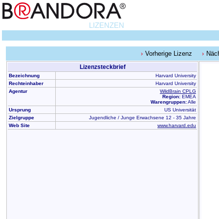
LIZENZEN
Vorherige Lizenz
Näch
Lizenzsteckbrief
Bezeichnung
Harvard University
Rechteinhaber
Harvard University
Agentur
WildBrain CPLG
Region:
EMEA
Warengruppen:
Alle
Ursprung
US Universität
Zielgruppe
Jugendliche / Junge Erwachsene 12 - 35 Jahre
Web Site
www.harvard.edu