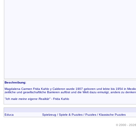
Beschreibung:
Magdalena Carmen Frida Kahlo y Calderon wurde 1907 geboren und lebte bis 1954 in Mexiko. Sie 
zeitliche und gesellschaftliche Barrieren auflöst und die Welt dazu ermutigt, anders zu denken
"Ich male meine eigene Realität"
- Frida Kahlo
Educa
Spielzeug / Spiele & Puzzles / Puzzles / Klassische Puzzles
© 2000 - 202