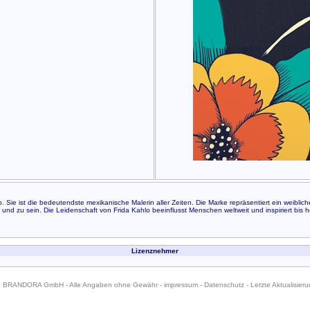
ist die bedeutendste mexikanische Malerin aller Zeiten. Die Marke repräsentiert ein weibliches Vo
 und zu sein. Die Leidenschaft von Frida Kahlo beeinflusst Menschen weltweit und inspiriert bis h
Lizenznehmer
6 BRANDORA GmbH - Alle Angaben ohne Gewähr -
impressum
-
Datenschutz
- Letzte Aktualisier