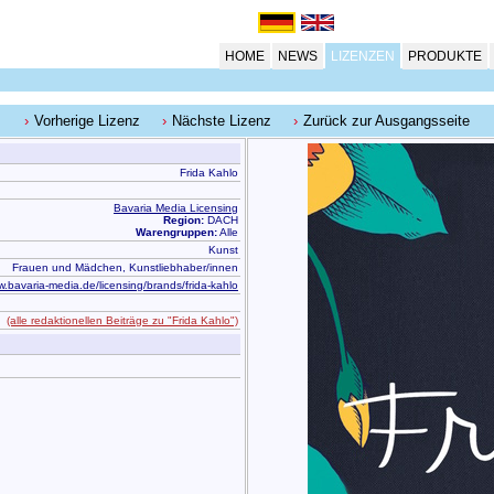
HOME
NEWS
LIZENZEN
PRODUKTE
Vorherige Lizenz
Nächste Lizenz
Zurück zur Ausgangsseite
Frida Kahlo
Bavaria Media Licensing
Region:
DACH
Warengruppen:
Alle
Kunst
Frauen und Mädchen, Kunstliebhaber/innen
.bavaria-media.de/licensing/brands/frida-kahlo
(alle redaktionellen Beiträge zu "Frida Kahlo")