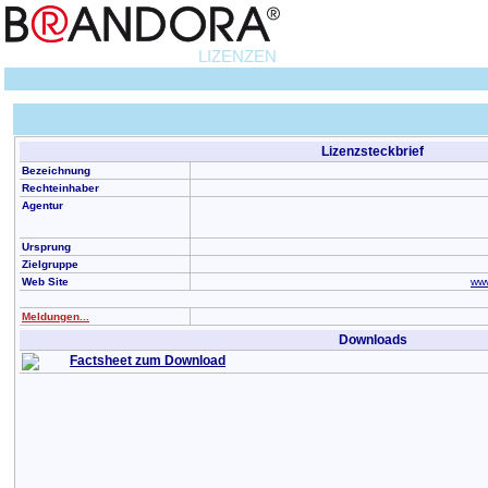
LIZENZEN
Lizenzsteckbrief
Bezeichnung
Rechteinhaber
Agentur
Ursprung
Zielgruppe
Web Site
www
Meldungen...
Downloads
Factsheet zum Download