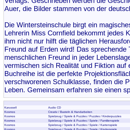
Verlags. Geschrieben werden die Geschich
Auer, die Bilder stammen von der deutsche
Die Wintersteinschule birgt ein magisch
Lehrerin Miss Cornfield bekommt jedes Kin
ihm nicht nur hilft die täglichen Herausf
Freund auf Erden wird! Das sprechende Ti
menschlichen Freund in jeder Lebenslage 
vermischen sich Realität und Fiktion auf 
Buchreihe ist die perfekte Projektionsflä
verschworenen Schulklasse, finden die Pr
Leben. Gemeinsam erfahren sie einen sp
Karussell
Audio CD
Kosmos
Creativ / Basteln & Handarbeiten
Kosmos
Spielzeug / Spiele & Puzzles / Puzzles / Kinderpuzzles
Kosmos
Spielzeug / Spiele & Puzzles / Spiele / Familienspiele
Kosmos
Spielzeug / Spiele & Puzzles / Spiele / Kartenspiele
Kosmos
Spielzeug / Spiele & Puzzles / Spiele / Kinderspiele