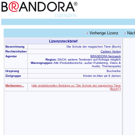
LIZENZEN
Vorherige Lizenz
Näch
Lizenzsteckbrief
Bezeichnung
Die Schule der magischen Tiere (Buch)
Rechteinhaber
Carlsen Verlag
Agentur
BRANDORA Netzwerk
Region:
DACH, weitere Territorien auf Anfrage möglich
Warengruppen:
Alle Produktbereiche, außer Publishing, Video &
Audio, Themenparks
Ursprung
Buchreihe
Zielgruppe
Kinder im Alter ab 8 Jahren
Meldungen...
(alle redaktionellen Beiträge zu "Die Schule der magischen Tiere
(Buch)")