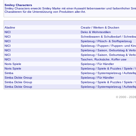
Smiley Characters
Smiley Characters erweckt Smiley Marke mit einer Auswahl liebenswerter und farbenfroher Sm
Charakteren für die Unterstützung von Produkten aller Art.
Aladine
Creativ / Werken & Drucken
NICI
Deko & Wohntextilien
NICI
Schreibwaren & Schulbedarf / Schreib
NICI
Spielzeug / Plüsch- & Stoffspielzeug
NICI
Spielzeug / Puppen / Puppen- und Kin
NICI
Spielzeug / Saison, Geburtstag & Verl
NICI
Spielzeug / Saison, Geburtstag & Verlo
NICI
Taschen, Rucksäcke, Koffer usw
Noris Spiele
Spielzeug / Für Händler
Noris Spiele
Spielzeug / Spiele & Puzzles / Spiele /
Simba
Spielzeug / Systemspielzeug / Aufstells
Simba Dickie Group
Spielzeug / Für Händler
Simba Dickie Group
Spielzeug / Spiele & Puzzles / Spiele /
Simba Dickie Group
Spielzeug / Systemspielzeug / Aufstells
© 2000 - 202