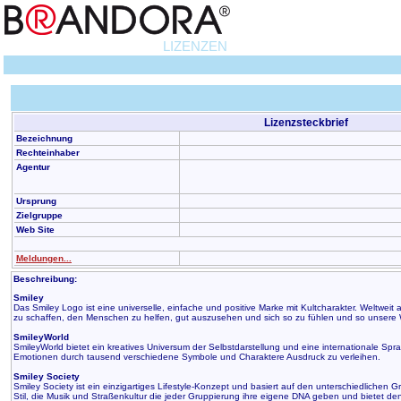
LIZENZEN
Lizenzsteckbrief
Bezeichnung
Rechteinhaber
Agentur
Ursprung
Zielgruppe
Web Site
Meldungen...
Beschreibung:
Smiley
Das Smiley Logo ist eine universelle, einfache und positive Marke mit Kultcharakter. Weltwe
zu schaffen, den Menschen zu helfen, gut auszusehen und sich so zu fühlen und so unsere 
SmileyWorld
SmileyWorld bietet ein kreatives Universum der Selbstdarstellung und eine internationale 
Emotionen durch tausend verschiedene Symbole und Charaktere Ausdruck zu verleihen.
Smiley Society
Smiley Society ist ein einzigartiges Lifestyle-Konzept und basiert auf den unterschiedlichen 
Stil, die Musik und Straßenkultur die jeder Gruppierung ihre eigene DNA geben und bietet den T