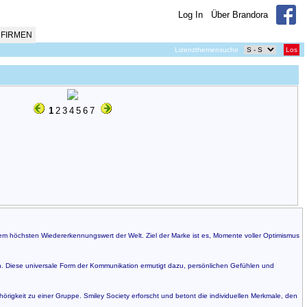
Log In
Über Brandora
FIRMEN
Lizenzthemensuche
Los
1
2
3
4
5
6
7
 dem höchsten Wiedererkennungswert der Welt. Ziel der Marke ist es, Momente voller Optimismus
n. Diese universale Form der Kommunikation ermutigt dazu, persönlichen Gefühlen und
hörigkeit zu einer Gruppe. Smiley Society erforscht und betont die individuellen Merkmale, den