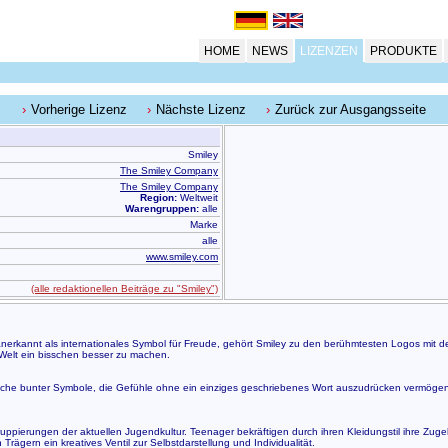
HOME
NEWS
LIZENZEN
PRODUKTE
Vorherige Lizenz
Nächste Lizenz
Zurück zur Ausgangsseite
Smiley
The Smiley Company
The Smiley Company
Region:
Weltweit
Warengruppen:
alle
Marke
alle
www.smiley.com
(alle redaktionellen Beiträge zu "Smiley")
it anerkannt als internationales Symbol für Freude, gehört Smiley zu den berühmtesten Logos mit
Welt ein bisschen besser zu machen.
Sprache bunter Symbole, die Gefühle ohne ein einziges geschriebenes Wort auszudrücken vermöge
Gruppierungen der aktuellen Jugendkultur. Teenager bekräftigen durch ihren Kleidungstil ihre Zuge
rägern ein kreatives Ventil zur Selbstdarstellung und Individualität.