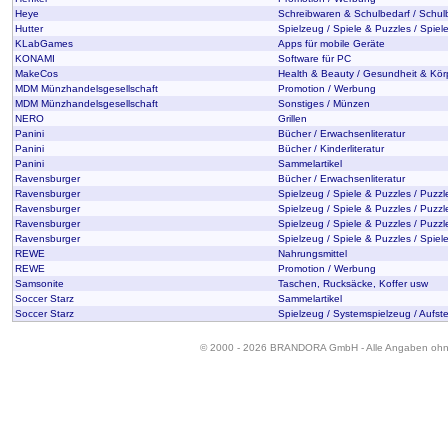
Heye
Schreibwaren & Schulbedarf / Schul
Hutter
Spielzeug / Spiele & Puzzles / Spiel
KLabGames
Apps für mobile Geräte
KONAMI
Software für PC
MakeCos
Health & Beauty / Gesundheit & Kör
MDM Münzhandelsgesellschaft
Promotion / Werbung
MDM Münzhandelsgesellschaft
Sonstiges / Münzen
NERO
Grillen
Panini
Bücher / Erwachsenliteratur
Panini
Bücher / Kinderliteratur
Panini
Sammelartikel
Ravensburger
Bücher / Erwachsenliteratur
Ravensburger
Spielzeug / Spiele & Puzzles / Puzzl
Ravensburger
Spielzeug / Spiele & Puzzles / Puzzl
Ravensburger
Spielzeug / Spiele & Puzzles / Puzzl
Ravensburger
Spielzeug / Spiele & Puzzles / Spiele
REWE
Nahrungsmittel
REWE
Promotion / Werbung
Samsonite
Taschen, Rucksäcke, Koffer usw
Soccer Starz
Sammelartikel
Soccer Starz
Spielzeug / Systemspielzeug / Aufste
© 2000 - 2026 BRANDORA GmbH - Alle Angaben oh