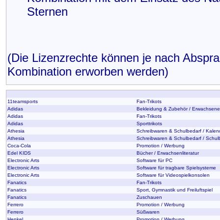
Sternen
(Die Lizenzrechte können je nach Abspr
Kombination erworben werden)
11teamsports
Fan-Trikots
Adidas
Bekleidung & Zubehör / Erwachsen
Adidas
Fan-Trikots
Adidas
Sporttrikots
Athesia
Schreibwaren & Schulbedarf / Kalen
Athesia
Schreibwaren & Schulbedarf / Schul
Coca-Cola
Promotion / Werbung
Edel KIDS
Bücher / Erwachsenliteratur
Electronic Arts
Software für PC
Electronic Arts
Software für tragbare Spielsysteme
Electronic Arts
Software für Videospielkonsolen
Fanatics
Fan-Trikots
Fanatics
Sport, Gymnastik und Freiluftspiel
Fanatics
Zuschauen
Ferrero
Promotion / Werbung
Ferrero
Süßwaren
Henkel
Promotion / Werbung