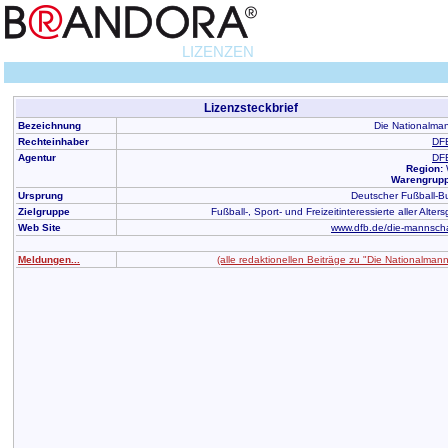
LIZENZEN
Lizenzsteckbrief
Bezeichnung
Die Nationalma
Rechteinhaber
DF
Agentur
DF
Region:
Warengrupp
Ursprung
Deutscher Fußball-B
Zielgruppe
Fußball-, Sport- und Freizeitinteressierte aller Alte
Web Site
www.dfb.de/die-mannschaf
Meldungen...
(alle redaktionellen Beiträge zu "Die Nationalmann