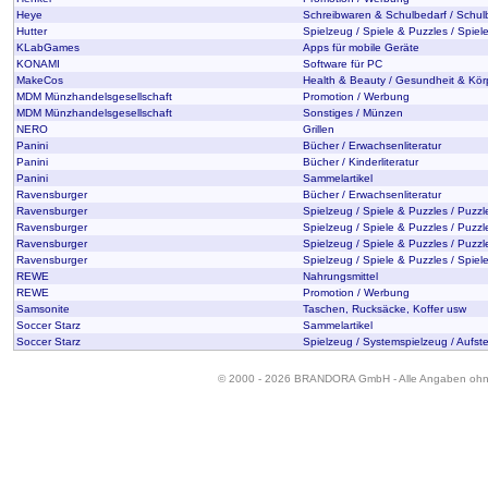
Heye
Schreibwaren & Schulbedarf / Schul
Hutter
Spielzeug / Spiele & Puzzles / Spiel
KLabGames
Apps für mobile Geräte
KONAMI
Software für PC
MakeCos
Health & Beauty / Gesundheit & Kör
MDM Münzhandelsgesellschaft
Promotion / Werbung
MDM Münzhandelsgesellschaft
Sonstiges / Münzen
NERO
Grillen
Panini
Bücher / Erwachsenliteratur
Panini
Bücher / Kinderliteratur
Panini
Sammelartikel
Ravensburger
Bücher / Erwachsenliteratur
Ravensburger
Spielzeug / Spiele & Puzzles / Puzzl
Ravensburger
Spielzeug / Spiele & Puzzles / Puzzl
Ravensburger
Spielzeug / Spiele & Puzzles / Puzzl
Ravensburger
Spielzeug / Spiele & Puzzles / Spiele
REWE
Nahrungsmittel
REWE
Promotion / Werbung
Samsonite
Taschen, Rucksäcke, Koffer usw
Soccer Starz
Sammelartikel
Soccer Starz
Spielzeug / Systemspielzeug / Aufste
© 2000 - 2026 BRANDORA GmbH - Alle Angaben oh