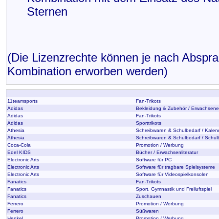
Sternen
(Die Lizenzrechte können je nach Abspr
Kombination erworben werden)
11teamsports
Fan-Trikots
Adidas
Bekleidung & Zubehör / Erwachsen
Adidas
Fan-Trikots
Adidas
Sporttrikots
Athesia
Schreibwaren & Schulbedarf / Kalen
Athesia
Schreibwaren & Schulbedarf / Schul
Coca-Cola
Promotion / Werbung
Edel KIDS
Bücher / Erwachsenliteratur
Electronic Arts
Software für PC
Electronic Arts
Software für tragbare Spielsysteme
Electronic Arts
Software für Videospielkonsolen
Fanatics
Fan-Trikots
Fanatics
Sport, Gymnastik und Freiluftspiel
Fanatics
Zuschauen
Ferrero
Promotion / Werbung
Ferrero
Süßwaren
Henkel
Promotion / Werbung