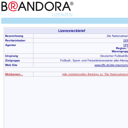
LIZENZEN
Lizenzsteckbrief
Bezeichnung
Die Nationalma
Rechteinhaber
DF
Agentur
DF
Region:
Warengrupp
Ursprung
Deutscher Fußball-B
Zielgruppe
Fußball-, Sport- und Freizeitinteressierte aller Alte
Web Site
www.dfb.de/die-mannschaf
Meldungen...
(alle redaktionellen Beiträge zu "Die Nationalmann