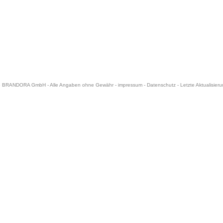
6 BRANDORA GmbH - Alle Angaben ohne Gewähr -
impressum
-
Datenschutz
- Letzte Aktualisier