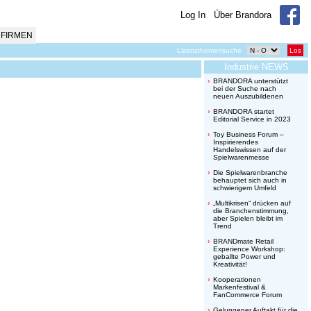
Log In
Über Brandora
FIRMEN
Lizenzthemensuche
Los
Industrie NEWS
BRANDORA unterstützt
bei der Suche nach
neuen Auszubildenen
BRANDORA startet
Editorial Service in 2023
Toy Business Forum –
Inspirierendes
Handelswissen auf der
Spielwarenmesse
Die Spielwarenbranche
behauptet sich auch in
schwierigem Umfeld
„Multikrisen“ drücken auf
die Branchenstimmung,
aber Spielen bleibt im
Trend
BRANDmate Retail
Experience Workshop:
geballte Power und
Kreativität!
Kooperationen
Markenfestival &
FanCommerce Forum
Gelungener Auftakt für die