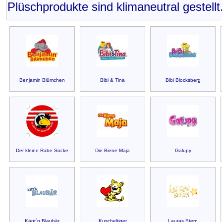
Plüschprodukte sind klimaneutral gestellt
Benjamin Blümchen
Bibi & Tina
Bibi Blocksberg
Der kleine Rabe Socke
Die Biene Maja
Galupy
Käpt´n Blaubär
Kuscheltiger
Lauras Stern