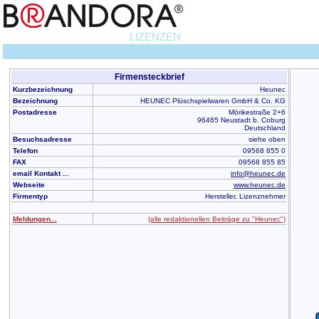
LIZENZEN
Firmensteckbrief
Kurzbezeichnung
Heunec
Bezeichnung
HEUNEC Plüschspielwaren GmbH & Co. KG
Postadresse
Mörikestraße 2+6
96465 Neustadt b. Coburg
Deutschland
Besuchsadresse
siehe oben
Telefon
09568 855 0
FAX
09568 855 85
email Kontakt ...
info@heunec.de
Webseite
www.heunec.de
Firmentyp
Hersteller, Lizenznehmer
Meldungen...
(alle redaktionellen Beiträge zu "Heunec")