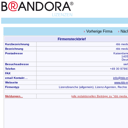
LIZENZEN
Vorherige Firma
Näc
Firmensteckbrief
Kurzbezeichnung
rbb med
Bezeichnung
rbb med
Postadresse
Kaiserdam
1405
Deut
Besuchsadresse
sie
Telefon
+49 30 9799
FAX
email Kontakt ...
info@rbb-m
Webseite
www.rbb-m
Firmentyp
Lizenzbranche (allgemein), Lizenz-Agenten, Rechte
Meldungen...
(alle redaktionellen Beiträge zu "rbb medi