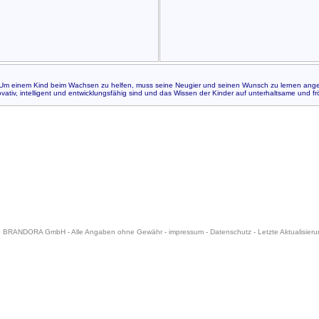
n. Um einem Kind beim Wachsen zu helfen, muss seine Neugier und seinen Wunsch zu lernen ang
vativ, intelligent und entwicklungsfähig sind und das Wissen der Kinder auf unterhaltsame und fr
6 BRANDORA GmbH - Alle Angaben ohne Gewähr -
impressum
-
Datenschutz
- Letzte Aktualisier