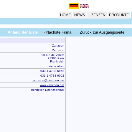
HOME
NEWS
LIZENZEN
PRODUKTE
Anfang der Liste
Nächste Firma
Zurück zur Ausgangsseite
Zanzoon
Zanzoon
90 rue de Villiers
92300 Paris
Frankreich
siehe oben
033 1 4738 6868
033 1 4738 6002
zanzoon@zanzoon.net
www.Zanzoon.net
Hersteller, Lizenznehmer