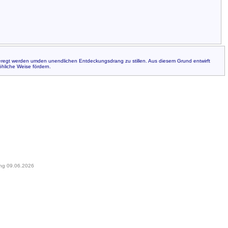
eregt werden umden unendlichen Entdeckungsdrang zu stillen. Aus diesem Grund entwirft
öhliche Weise fördern.
ung 09.06.2026