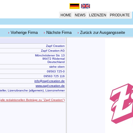
HOME
NEWS
LIZENZEN
PRODUKTE
Vorherige Firma
Nächste Firma
Zurück zur Ausgangsseite
Zapf Creation
Zapf Creation AG
Mönchrödener Str. 13
96472 Rödental
Deutschland
siehe oben
09563 725-0
09563 725 116
info@zapf-creation.de
www.zapf-creation.de
teller, Lizenzbranche (allgemein), Lizenznehmer
(alle redaktionellen Beiträge zu "Zapf Creation")