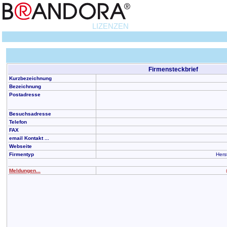
LIZENZEN
Firmensteckbrief
Kurzbezeichnung
Bezeichnung
Postadresse
Besuchsadresse
Telefon
FAX
email Kontakt ...
Webseite
Firmentyp
Hers
Meldungen...