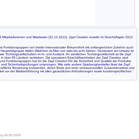
Mitarbeiterinnen und Mitarbeiter (31.12.2012). Zapf Creation erzielte im Geschäftsjahr 2012
und Funktionspuppen von breiter internationaler Bekanntheit mit umfangreichem Zubehör auch
 Hauptzielgruppe bilden Mädchen im Alter von zwei bis acht Jahren. Gemessen am Umsatz ist
ie Tochtergesellschaften im In- und Ausland. An sämtlichen Tochtergesellschaft ist die Zapf
t in über 65 Ländern vertrieben. Die operativen Geschäftseinheiten der Zapf Creation sind
- und Funktionspuppen hat für die Zapf Creation AG die Sicherheit und Qualität der Produkte
- und Sicherheitsprüfungen unterzogen. Wie viele andere Spielzeughersteller lässt die Zapf
schaftliche Beziehung entstanden, deren Basis aus einer vertrauensvollen Zusammenarbeit und
rtikel vor der Markteinführung mit allen gesetzlichen Anforderungen sowie kundenspezifischen
ung 09.06.2026