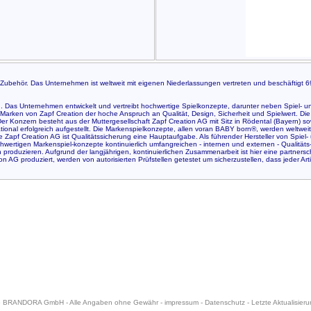
ubehör. Das Unternehmen ist weltweit mit eigenen Niederlassungen vertreten und beschäftigt 69 
g. Das Unternehmen entwickelt und vertreibt hochwertige Spielkonzepte, darunter neben Spiel- 
rken von Zapf Creation der hoche Anspruch an Qualität, Design, Sicherheit und Spielwert. Die
r Konzern besteht aus der Muttergesellschaft Zapf Creation AG mit Sitz in Rödental (Bayern) sow
ational erfolgreich aufgestellt. Die Markenspielkonzepte, allen voran BABY born®, werden weltwei
ie Zapf Creation AG ist Qualitätssicherung eine Hauptaufgabe. Als führender Hersteller von Spiel
chwertigen Markenspiel-konzepte kontinuierlich umfangreichen - internen und externen - Qualitäts
produzieren. Aufgrund der langjährigen, kontinuierlichen Zusammenarbeit ist hier eine partner
tion AG produziert, werden von autorisierten Prüfstellen getestet um sicherzustellen, dass jeder A
6 BRANDORA GmbH - Alle Angaben ohne Gewähr -
impressum
-
Datenschutz
- Letzte Aktualisier