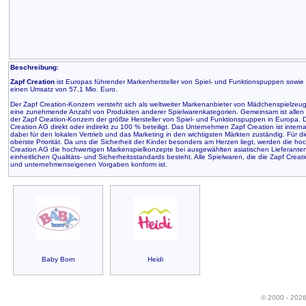
Beschreibung:
Zapf Creation
ist Europas führender Markenhersteller von Spiel- und Funktionspuppen sowie Z
einen Umsatz von 57,1 Mio. Euro.
Der Zapf Creation-Konzern versteht sich als weltweiter Markenanbieter von Mädchenspielzeu
eine zunehmende Anzahl von Produkten anderer Spielwarenkategorien. Gemeinsam ist allen Ma
der Zapf Creation-Konzern der größte Hersteller von Spiel- und Funktionspuppen in Europa. De
Creation AG direkt oder indirekt zu 100 % beteiligt. Das Unternehmen Zapf Creation ist intern
dabei für den lokalen Vertrieb und das Marketing in den wichtigsten Märkten zuständig. Für d
oberste Priorität. Da uns die Sicherheit der Kinder besonders am Herzen liegt, werden die ho
Creation AG die hochwertigen Markenspielkonzepte bei ausgewählten asiatischen Lieferanten 
einheitlichen Qualitäts- und Sicherheitsstandards besteht. Alle Spielwaren, die die Zapf Crea
und unternehmenseigenen Vorgaben konform ist.
Baby Born
Heidi
© 2000 - 202